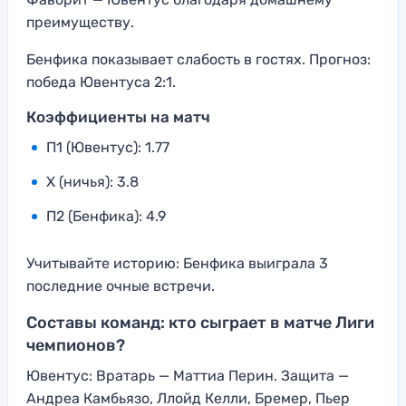
преимуществу.
Бенфика показывает слабость в гостях. Прогноз:
победа Ювентуса 2:1.
Коэффициенты на матч
П1 (Ювентус): 1.77
X (ничья): 3.8
П2 (Бенфика): 4.9
Учитывайте историю: Бенфика выиграла 3
последние очные встречи.
Составы команд: кто сыграет в матче Лиги
чемпионов?
Ювентус: Вратарь — Маттиа Перин. Защита —
Андреа Камбьязо, Ллойд Келли, Бремер, Пьер