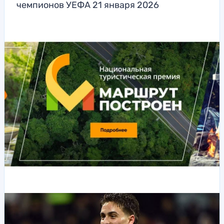
чемпионов УЕФА 21 января 2026