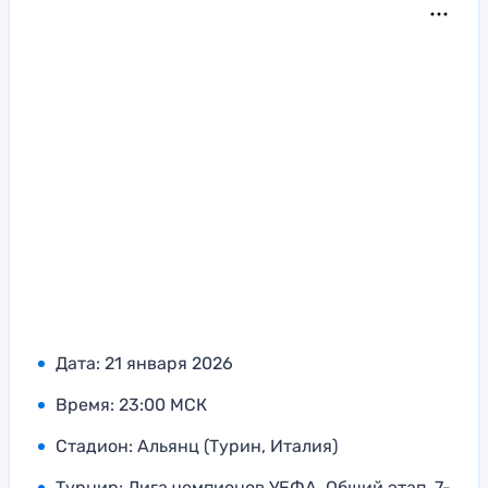
Дата: 21 января 2026
Время: 23:00 МСК
Стадион: Альянц (Турин, Италия)
Турнир: Лига чемпионов УЕФА, Общий этап, 7-