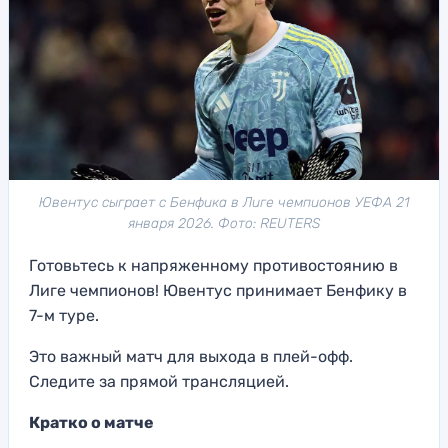
Ювентус сыграет с Бенфика в Лиге чемпионов УЕФА 21
января 2026. Фото: REUTERS
Готовьтесь к напряженному противостоянию в
Лиге чемпионов! Ювентус принимает Бенфику в
7-м туре.
Это важный матч для выхода в плей-офф.
Следите за прямой трансляцией.
Кратко о матче