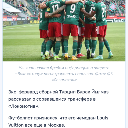
Ульянов назвал бредом информацию о запрете
«Локомотиву» регистрировать новичков. Фото: ФК
«Локомотив»
Экс-форвард сборной Турции Бурак Йылмаз
рассказал о сорвавшемся трансфере в
«Локомотив».
Футболист признался, что его чемодан Louis
Vuitton все еще в Москве.