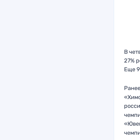
В чет
27% р
Еще 9
Ранее
«Химо
росс
чемпи
«Юве
чемпи