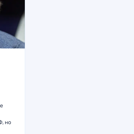
ые
, но