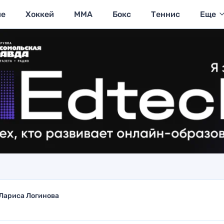
ие
Хоккей
MMA
Бокс
Теннис
Еще
Лариса Логинова