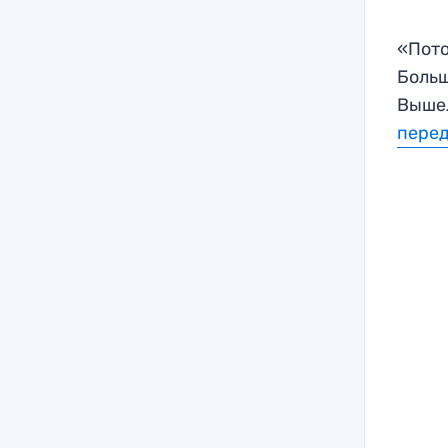
«Пото
Больш
Вышел
пере