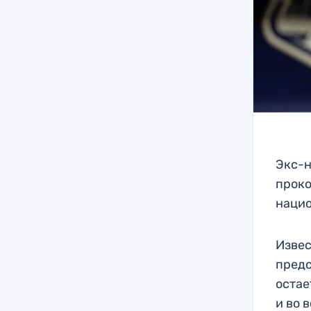
Экс-
проко
нацио
Извес
предс
остае
и во 