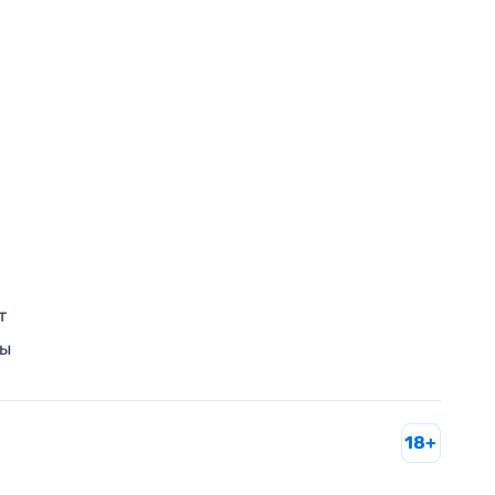
т
ры
18+