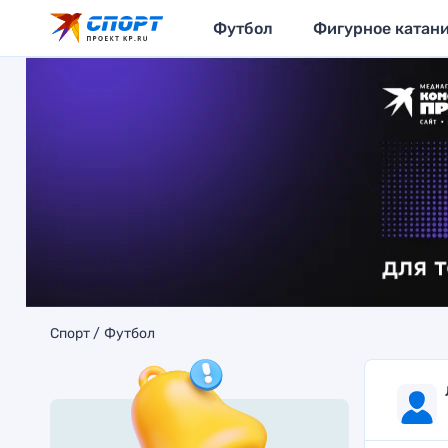
Футбол
Фигурное катан
Спорт
Футбол