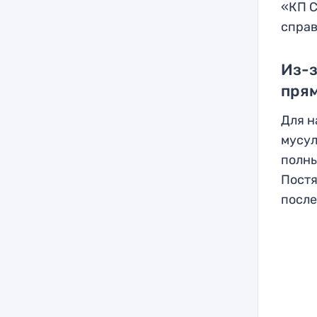
«КП С
справ
Из-
прям
Для н
мусул
полны
Постя
после