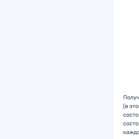
Получ
(в эт
состо
состо
каждо