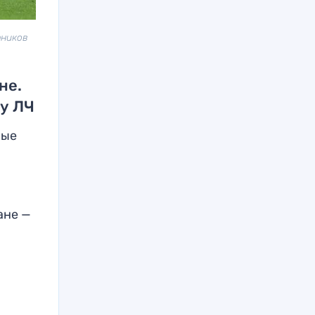
рников
не.
у ЛЧ
ные
ане —