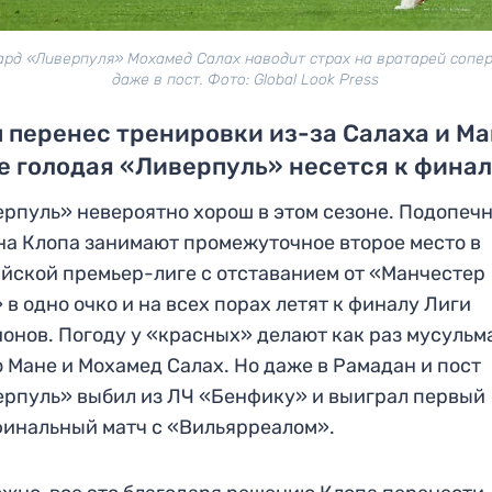
рд «Ливерпуля» Мохамед Салах наводит страх на вратарей сопе
даже в пост. Фото: Global Look Press
 перенес тренировки из-за Салаха и Ма
 голодая «Ливерпуль» несется к финал
рпуль» невероятно хорош в этом сезоне. Подопеч
а Клопа занимают промежуточное второе место в
йской премьер-лиге с отставанием от «Манчестер
 в одно очко и на всех порах летят к финалу Лиги
онов. Погоду у «красных» делают как раз мусульм
 Мане и Мохамед Салах. Но даже в Рамадан и пост
рпуль» выбил из ЛЧ «Бенфику» и выиграл первый
инальный матч с «Вильярреалом».