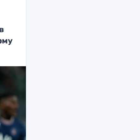
в
рму