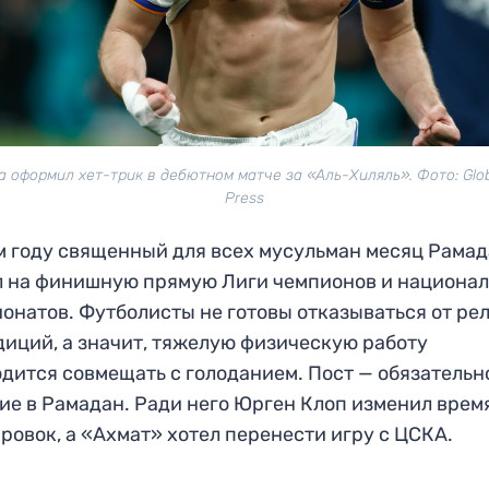
а оформил хет-трик в дебютном матче за «Аль-Хиляль». Фото: Glob
Press
м году священный для всех мусульман месяц Рама
 на финишную прямую Лиги чемпионов и национа
онатов. Футболисты не готовы отказываться от ре
диций, а значит, тяжелую физическую работу
дится совмещать с голоданием. Пост — обязательн
ие в Рамадан. Ради него Юрген Клоп изменил врем
ровок, а «Ахмат» хотел перенести игру с ЦСКА.