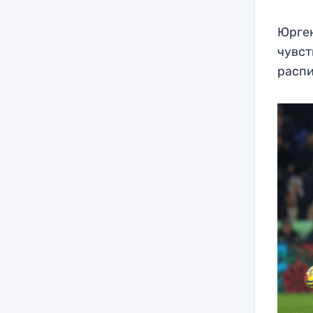
Юрген
чувст
распи