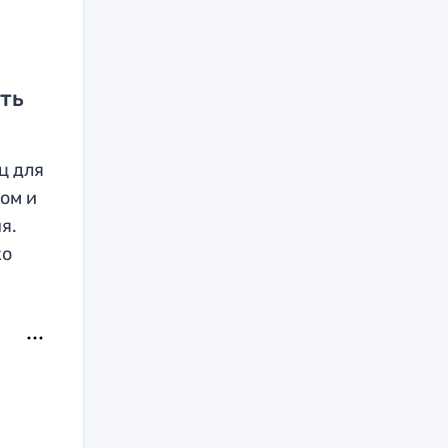
ть
ц для
ом и
я.
ко