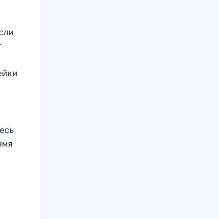
Если
т
ейки
десь
емя