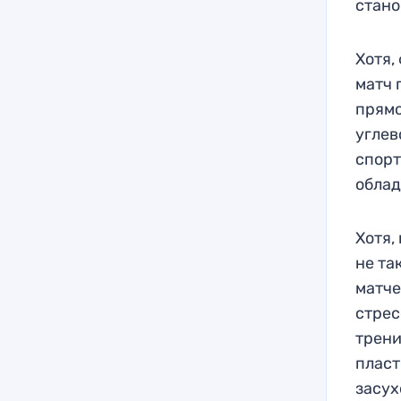
стано
Хотя,
матч 
прямо
углев
спорт
облад
Хотя,
не та
матч
стрес
трени
пласт
засух