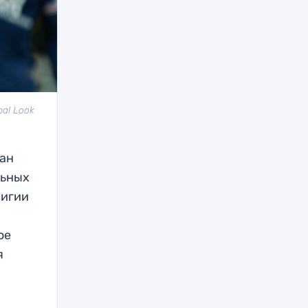
al Look
дан
льных
лигии
ое
я