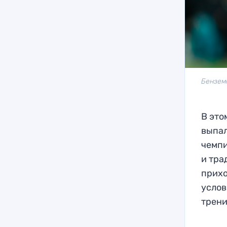
Бензем
В это
выпал
чемпи
и тра
прихо
услов
трени