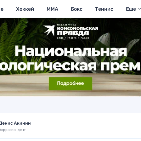
ие
Хоккей
MMA
Бокс
Теннис
Еще
Денис Акинин
Корреспондент