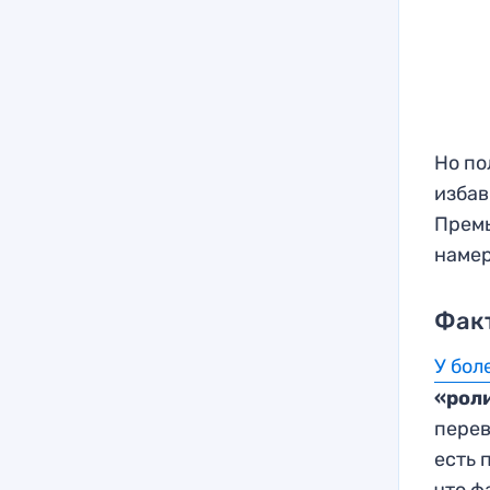
Но по
избав
Премь
намер
Фак
У бол
«рол
перев
есть 
что ф