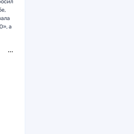
росил
бе,
вала
Ю», а