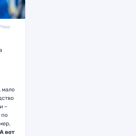
Press
а
, мало
дство
и –
 по
мер,
А вот