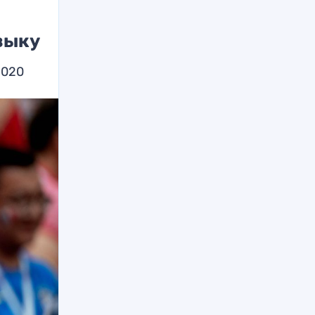
зыку
2020