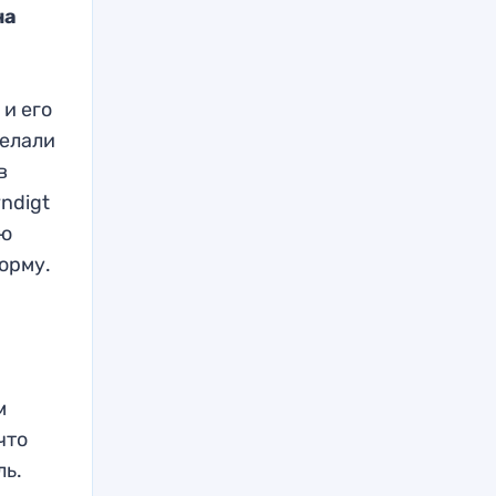
на
и
 и его
делали
в
ndigt
ую
орму.
м
что
ль.