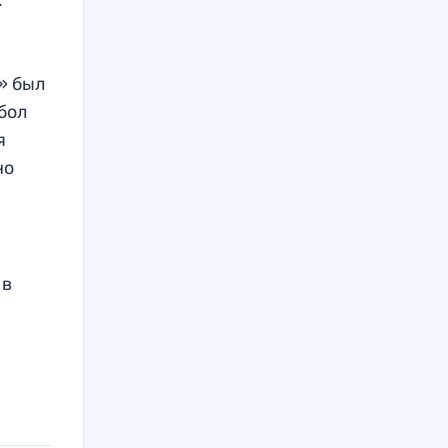
м
» был
бол
я
но
 в