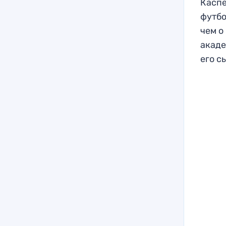
Каспе
футбо
чем о
акаде
его с