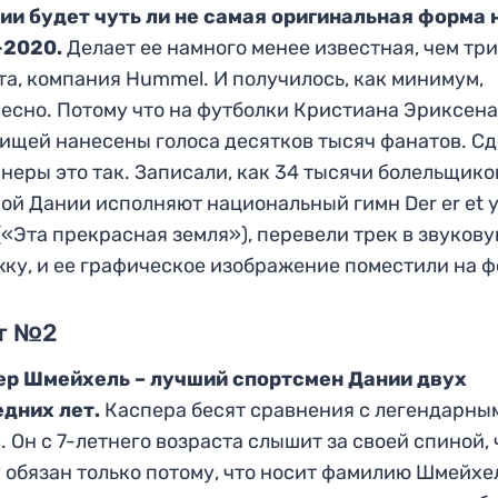
ии будет чуть ли не самая оригинальная форма 
-2020.
Делает ее намного менее известная, чем тр
та, компания Hummel. И получилось, как минимум,
есно. Потому что на футболки Кристиана Эриксена
ищей нанесены голоса десятков тысяч фанатов. С
неры это так. Записали, как 34 тысячи болельщико
ой Дании исполняют национальный гимн Der er et y
(«Эта прекрасная земля»), перевели трек в звуков
ку, и ее графическое изображение поместили на ф
т №2
ер Шмейхель – лучший спортсмен Дании двух
дних лет.
Каспера бесят сравнения с легендарны
. Он с 7-летнего возраста слышит за своей спиной, 
 обязан только потому, что носит фамилию Шмейхе