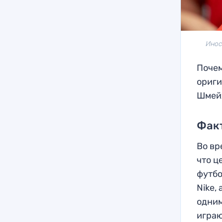
Инос
Почем
ориги
Шмейх
Фак
Во вр
что ц
футбо
Nike,
одним
играю