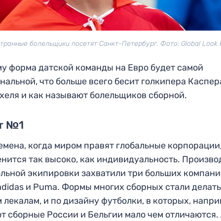
транные болельщики посетят Санкт-Петербург. Фото: Global Look 
у форма датской команды на Евро будет самой
нальной, что больше всего бесит голкипера Каспер
еля и как называют болельщиков сборной.
т №1
емена, когда миром правят глобальные корпорации
енится так высоко, как индивидуальность. Произво
льной экипировки захватили три больших компани
 adidas и Puma. Формы многих сборных стали делать
 лекалам, и по дизайну футболки, в которых, напри
т сборные России и Бельгии мало чем отличаются.