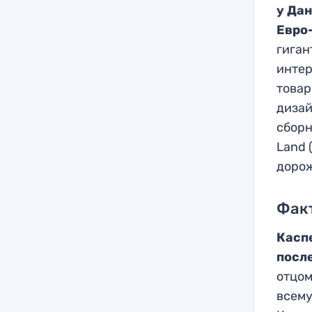
у Дан
Евро
гиган
интер
товар
дизай
сборн
Land 
дорож
Фак
Касп
после
отцом
всему