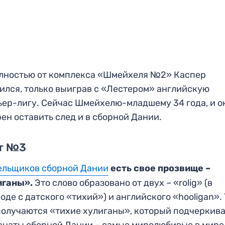
лностью от комплекса «Шмейхеля №2» Каспер
ился, только выиграв с «Лестером» английскую
ер-лигу. Сейчас Шмейхелю-младшему 34 года, и о
ен оставить след и в сборной Дании.
т №3
ельщиков сборной Дании
есть свое прозвище –
иганы».
Это слово образовано от двух – «rolig» (в
оде с датского «тихий») и английского «hooligan».
получаются «тихие хулиганы», который подчеркива
анаты сборной Дании – самые миролюбивые в мире