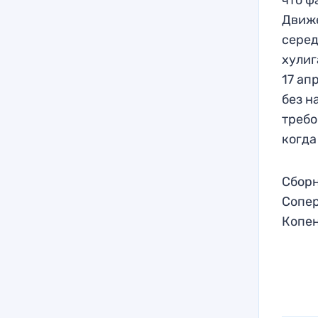
Движе
серед
хулиг
17 ап
без н
требо
когда
Сборн
Сопер
Копен