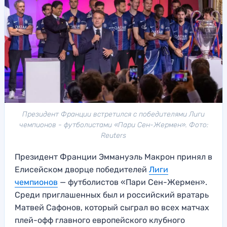
Президент Франции встретился с победителями Лиги
чемпионов - футболистами «Пари Сен-Жермен». Фото:
Reuters
Президент Франции Эммануэль Макрон принял в
Елисейском дворце победителей
Лиги
чемпионов
— футболистов «Пари Сен-Жермен».
Среди приглашенных был и российский вратарь
Матвей Сафонов, который сыграл во всех матчах
плей-офф главного европейского клубного