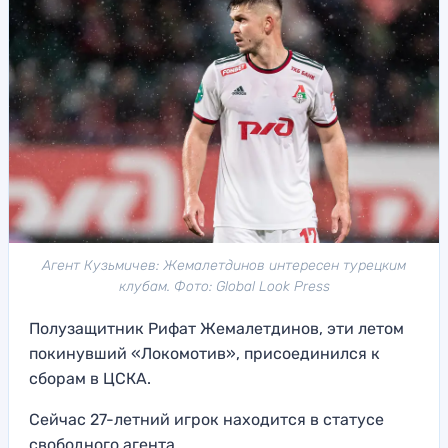
Агент Кузьмичев: Жемалетдинов интересен турецким
клубам. Фото: Global Look Press
Полузащитник Рифат Жемалетдинов, эти летом
покинувший «Локомотив», присоединился к
сборам в ЦСКА.
Сейчас 27-летний игрок находится в статусе
свободного агента.