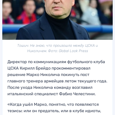
Тошич: Не знаю, что произошло между ЦСКА и
Николичем. Фото: Global Look Press
Директор по коммуникациям футбольного клуба
ЦСКА Кирилл Брейдо прокомментировал
решение Марко Николича покинуть пост
главного тренера армейцев летом текущего года.
После ухода Николича команду возглавил
итальянский специалист Фабио Челестини.
«Когда ушёл Марко, понятно, что появляются
тезисы: или он предатель, или в клубе идиоты,