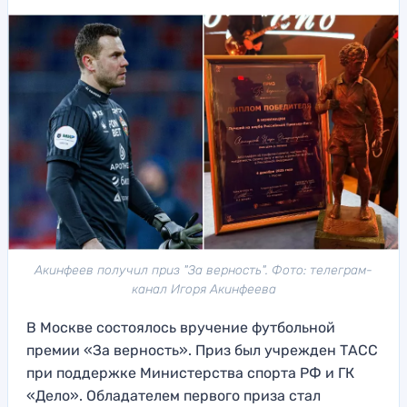
Акинфеев получил приз "За верность". Фото: телеграм-
канал Игоря Акинфеева
В Москве состоялось вручение футбольной
премии «За верность». Приз был учрежден ТАСС
при поддержке Министерства спорта РФ и ГК
«Дело». Обладателем первого приза стал