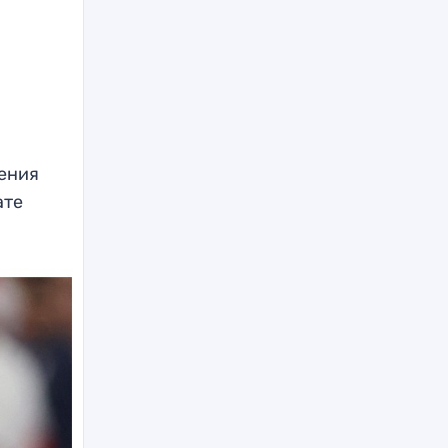
нения
ате