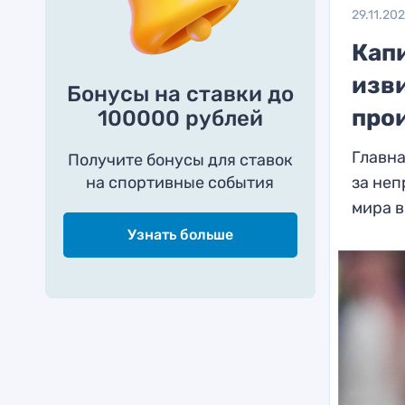
29.11.20
Кап
изв
Бонусы на ставки до
про
100000 рублей
Главна
Получите бонусы для ставок
на спортивные события
за не
мира в
Узнать больше