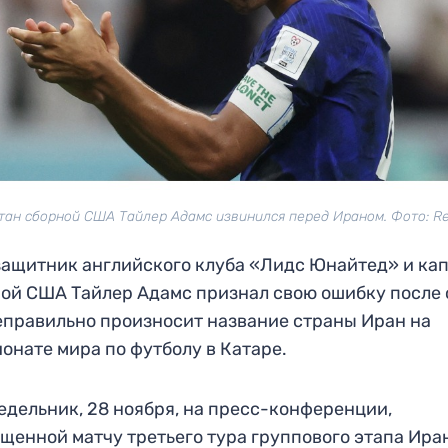
тан сборной США Тайлер Адамс извинился перед Ираном. Фото: Re
ащитник английского клуба «Лидс Юнайтед» и ка
ой США Тайлер Адамс признал свою ошибку после 
еправильно произносит название страны Иран на
онате мира по футболу в Катаре.
едельник, 28 ноября, на пресс-конференции,
щенной матчу третьего тура группового этапа Ира