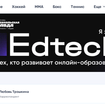
ие
Хоккей
MMA
Бокс
Теннис
Еще
Любовь Трошкина
Корреспондент