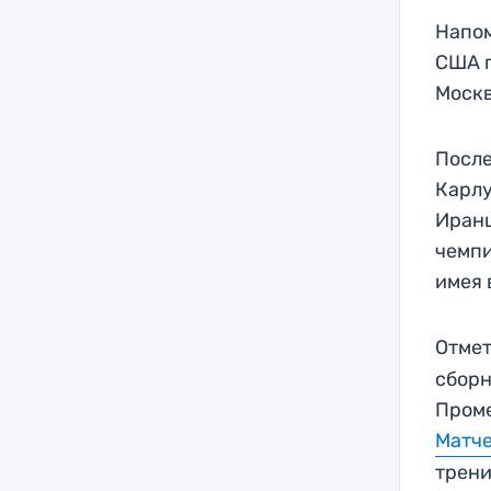
Напом
США п
Москв
После
Карлу
Иранц
чемпи
имея 
Отмет
сборн
Проме
Матче
трени