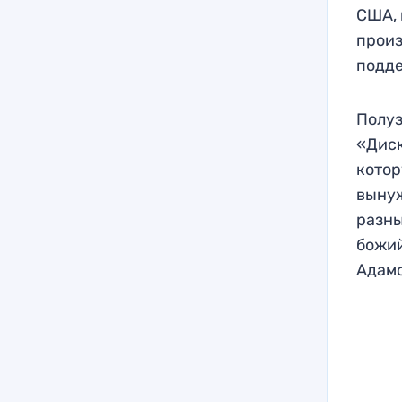
США, 
произ
подде
Полуз
«Диск
котор
вынуж
разны
божий
Адамс