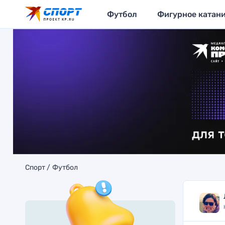
Футбол
Фигурное катан
Спорт
Футбол