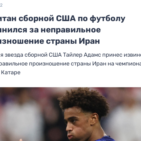
22
итан сборной США по футболу
инился за неправильное
изношение страны Иран
я звезда сборной США Тайлер Адамс принес изви
правильное произношение страны Иран на чемпион
 Катаре