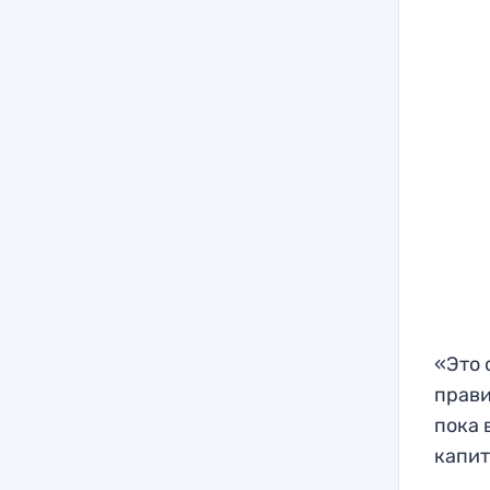
«Это 
прави
пока 
капит