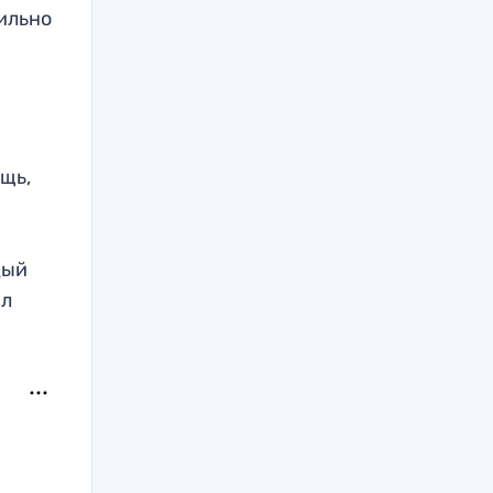
ильно
щь,
в
дый
ил