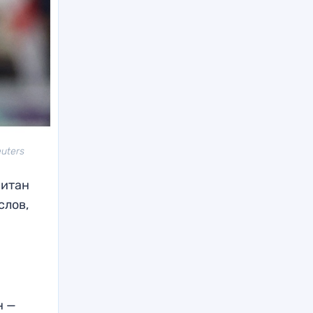
uters
питан
слов,
н —