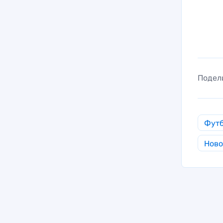
Подел
Фут
Ново