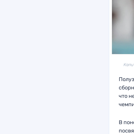
Капи
Полуз
сборн
что н
чемпи
В пон
посвя