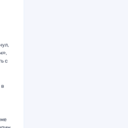
нул,
м»,
ь с
 в
оме
рпин