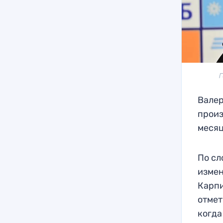
Г
Валер
произ
месяц
По сл
измен
Карпи
отмет
когда