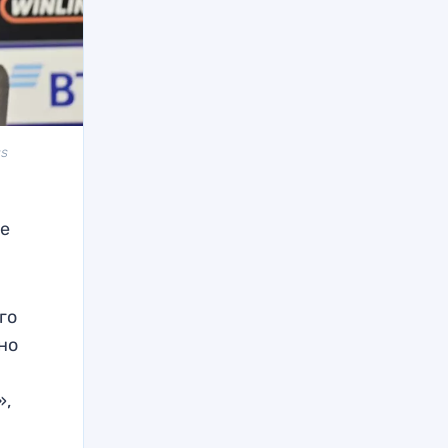
ss
ие
го
но
»,