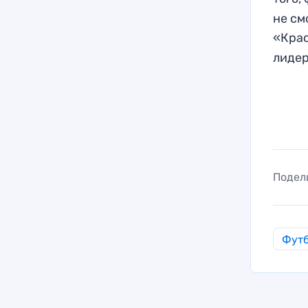
не см
«Крас
лидер
Подел
Фут