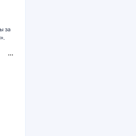
ы за
».