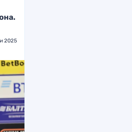
она.
ми 2025