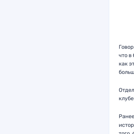
Говор
что в
как э
больш
Отдел
клубе
Ранее
истор
того,