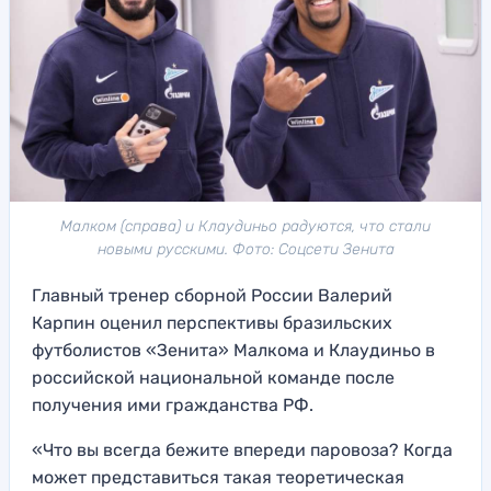
Малком (справа) и Клаудиньо радуются, что стали
новыми русскими. Фото: Соцсети Зенита
Главный тренер сборной России Валерий
Карпин оценил перспективы бразильских
футболистов «Зенита» Малкома и Клаудиньо в
российской национальной команде после
получения ими гражданства РФ.
«Что вы всегда бежите впереди паровоза? Когда
может представиться такая теоретическая