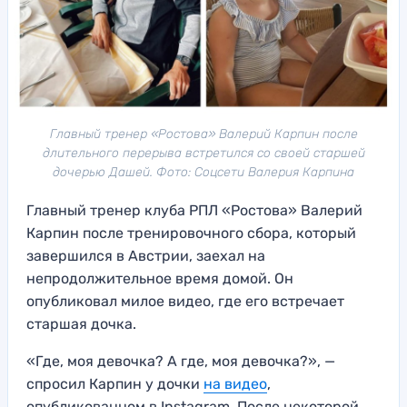
Главный тренер «Ростова» Валерий Карпин после
длительного перерыва встретился со своей старшей
дочерью Дашей. Фото: Соцсети Валерия Карпина
Главный тренер клуба РПЛ «Ростова» Валерий
Карпин после тренировочного сбора, который
завершился в Австрии, заехал на
непродолжительное время домой. Он
опубликовал милое видео, где его встречает
старшая дочка.
«Где, моя девочка? А где, моя девочка?», —
спросил Карпин у дочки
на видео
,
опубликованном в Instagram. После некоторой