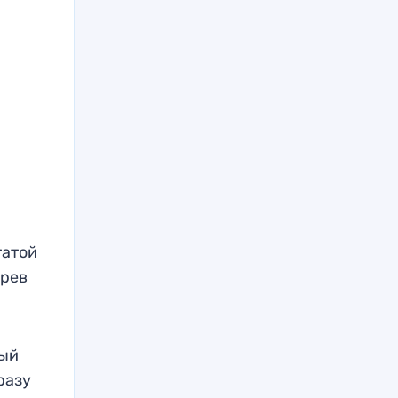
татой
арев
рый
разу