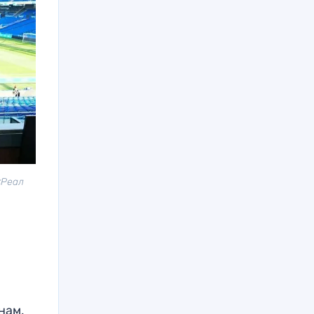
«Реал
нам,