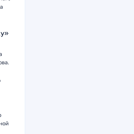
да
ку»
а
ова.
ю
р
рной