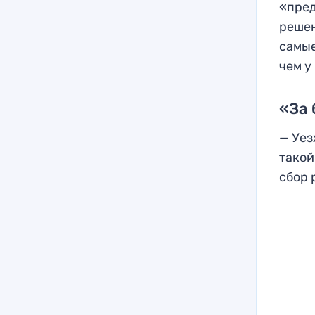
«пред
решен
самые
чем у
«За
— Уез
такой
сбор 