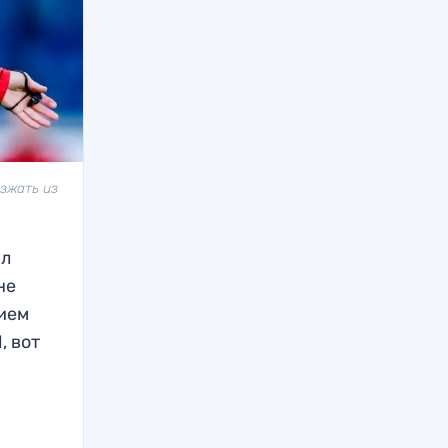
зжать из
ал
не
нием
, вот