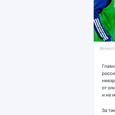
Валерий
Главн
росси
невзр
от ол
и не 
За та