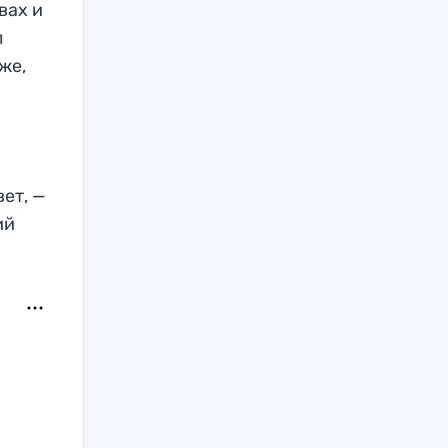
вах и
л
же,
вет, —
ий