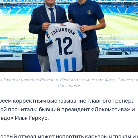
н Захарян уехал из России в Испанию этим летом. Фото: Соцсети 
Сосьедад»
всем корректным высказывание главного тренера
ой посчитал и бывший президент «Локомотива» и
едо» Илья Геркус.
совый отъезд может испортить карьеры игрокам и 