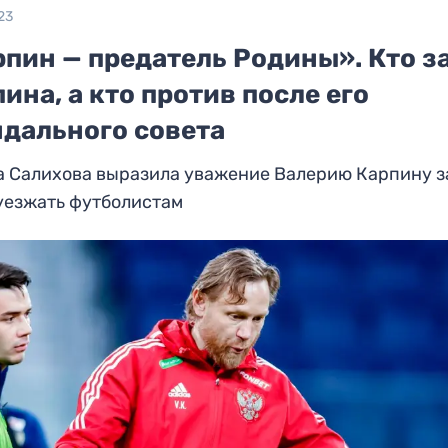
23
пин — предатель Родины». Кто з
ина, а кто против после его
ндального совета
а Салихова выразила уважение Валерию Карпину з
уезжать футболистам