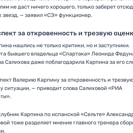
лям не даст ничего хорошего, только заберет отсю
 звезд, — заявил «СЭ» функционер.
пект за откровенность и трезвую оцен
пина нашлись не только критики, но и заступники.
га бывшего владельца «Спартака» Леонида Федун
а Салихова даже поблагодарила Карпина за его сл
пект Валерию Карпину за откровенность и трезву
у ситуации, — приводит слова Салиховой «РИА
ти».
лубник Карпина по испанской «Сельте» Александ
вой тоже разделяет мнение главного тренера сбо
ии.