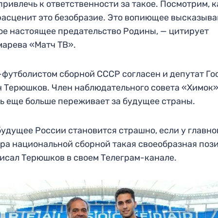
привлечь к ответственности за такое. Посмотрим, к
асценит это безобразие. Это вопиющее высказыв
ое настоящее предательство Родины, — цитирует
арева «Матч ТВ».
-футболистом сборной СССР согласен и депутат Г
 Терюшков. Член наблюдательного совета «Химок
ь еще больше переживает за будущее страны.
будущее России становится страшно, если у главно
ра национальной сборной такая своеобразная поз
исал Терюшков в своем Телеграм-канале.