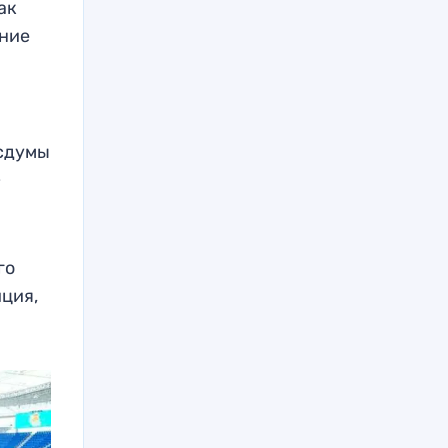
ак
ание
осдумы
»
го
иция,