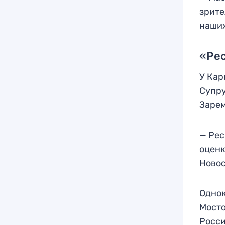
зрите
наших
«Рес
У Кар
Супру
Зарем
— Рес
оценк
Новос
Однок
Мосто
Росс