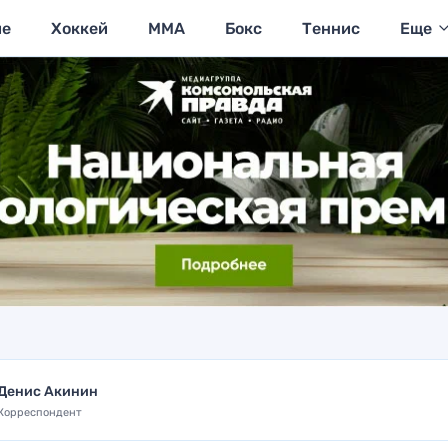
ие
Хоккей
MMA
Бокс
Теннис
Еще
Денис Акинин
Корреспондент