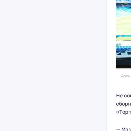
Арсе
Не со
сборн
«Торп
— Мас