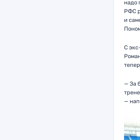
надо 
РФС р
и сам
Поном
С экс
Роман
тепер
— За 
трене
— нап