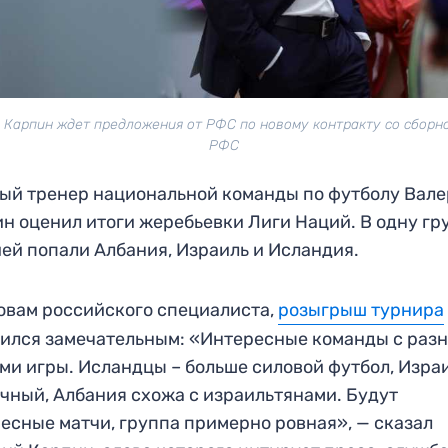
 Карпин ждет предложения от РФС по новому контракту со сборно
РФС
ый тренер национальной команды по футболу Вал
н оценил итоги жеребьевки Лиги Наций. В одну гр
ей попали Албания, Израиль и Исландия.
овам российского специалиста,
розыгрыш турнира
ился замечательным: «Интересные команды с раз
ми игры. Исландцы – больше силовой футбол, Израи
чный, Албания схожа с израильтянами. Будут
есные матчи, группа примерно ровная», — сказал