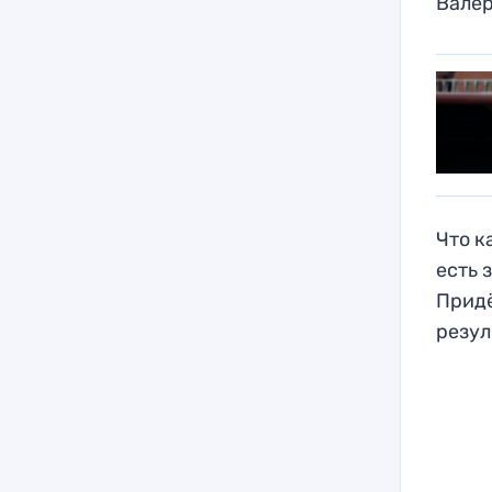
Валер
Что к
есть 
Придё
резул