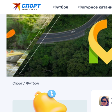
Футбол
Фигурное катан
Спорт
Футбол