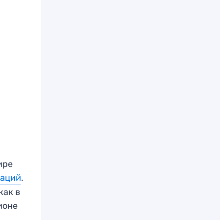
ире
Наций
.
как в
ионе
и