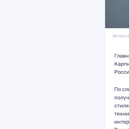
Валерий
Главн
Карпи
Росси
По сл
получ
стиля
техни
интер