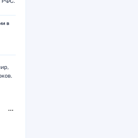
а РФС.
ии в
нир,
оков.