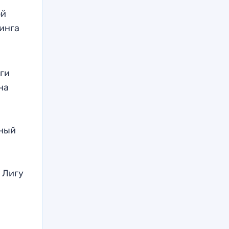
ой
тинга
иги
на
ьный
 Лигу