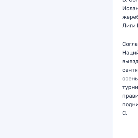
Ислан
жереб
Лиги 
Согла
Наций
выезд
сентя
осень
турни
прави
подни
С.