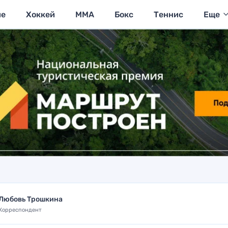
ие
Хоккей
MMA
Бокс
Теннис
Еще
Любовь Трошкина
Корреспондент