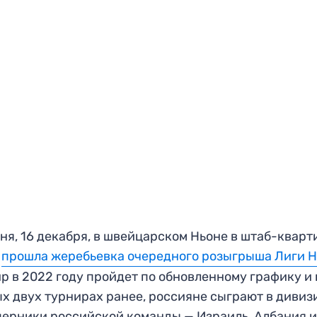
ня, 16 декабря, в швейцарском Ньоне в штаб-кварт
А
прошла жеребьевка очередного розыгрыша Лиги 
р в 2022 году пройдет по обновленному графику и 
х двух турнирах ранее, россияне сыграют в дивиз
перники российской команды — Израиль, Албания 