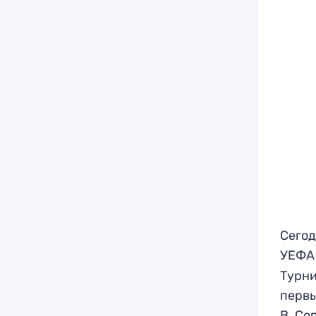
Сегод
УЕФ
Турни
первы
B. Со