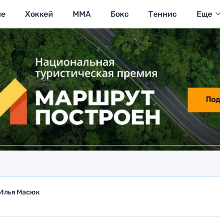
ие
Хоккей
MMA
Бокс
Теннис
Еще
Илья Масюк