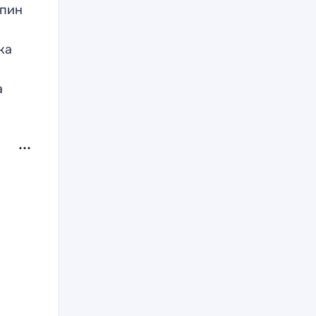
рпин
ка
а