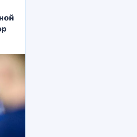
рной
ер