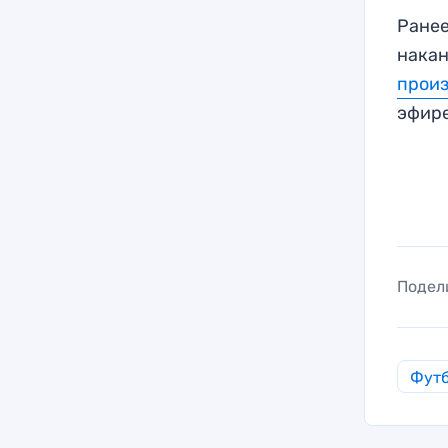
Ранее
накан
прои
эфире
Подел
Фут