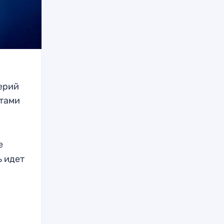
ерий
стами
е
ь идет