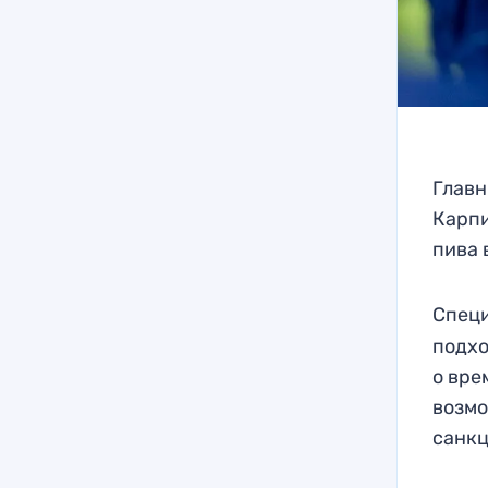
Главн
Карпи
пива 
Специ
подхо
о вре
возмо
санкц