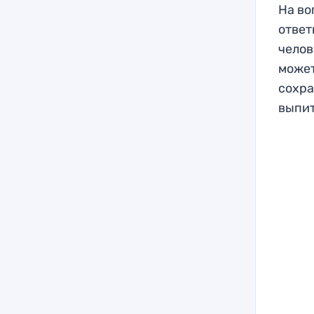
На во
ответ
челов
может
сохра
выпит