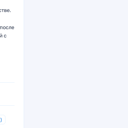
стве.
 после
й с
)