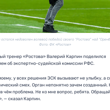
 остался недоволен волевой победой своего "Ростова" над "Оренб
Фото: ФК «Ростов»
ый тренер «Ростова» Валерий Карпин поделился
ем об экспертно-судейской комиссии РФС.
оему, у всех решения ЭСК вызывают не улыбку, а с
ический смех. Орган непонятно зачем созданный. 
 в чём проблема. Не ко мне вопрос, ребята. Обраща
, — сказал Карпин.