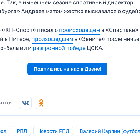
е. Так, в нынешнем сезоне спортивный директор
бурга» Андреев матом жестко высказался о судей
 «КП-Спорт» писал о
происходящем
в «Спартаке»
й в Питере,
произошедшем
в «Зените» после ничье
но-белыми и
разгромной победе
ЦСКА.
Подпишись на нас в Дзене!
иться
бол
РПЛ
Новости РПЛ
Валерий Карпин (футбол