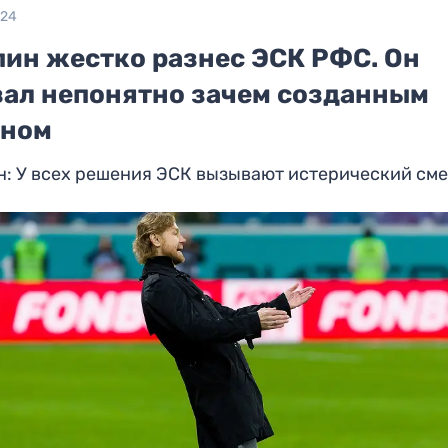
024
пин жестко разнес ЭСК РФС. Он
вал непонятно зачем созданным
аном
н: У всех решения ЭСК вызывают истерический см