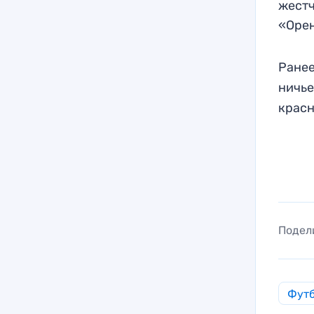
жестч
«Орен
Ранее
ничье
крас
Подел
Фут