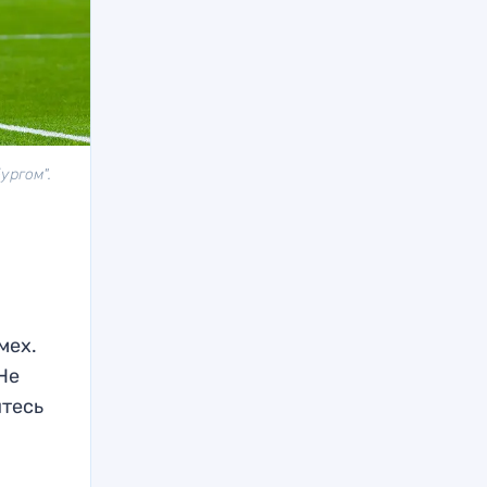
ургом".
мех.
Не
йтесь