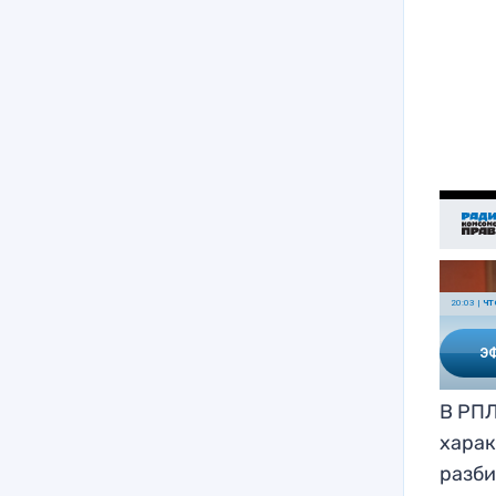
В РПЛ
харак
разби