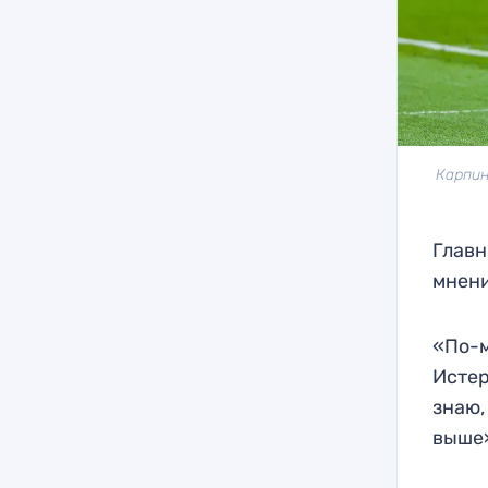
Карпин
Главн
мнени
«По-м
Истер
знаю,
выше»