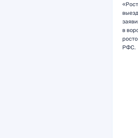
«Рост
выезд
заяви
в вор
росто
РФС.