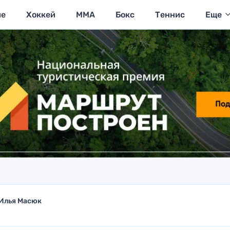
ие
Хоккей
MMA
Бокс
Теннис
Еще
Илья Масюк