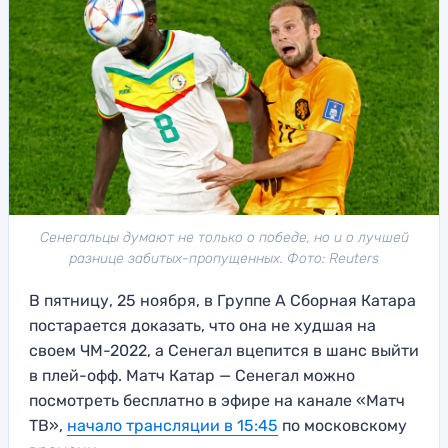
Сенегальцы думают не только о победе, но и о лучшей
разнице забитых-пропущенных. Фото: Reuters
В пятницу, 25 ноября, в Группе А Сборная Катара
постарается доказать, что она не худшая на
своем ЧМ-2022, а Сенегал вцепится в шанс выйти
в плей-офф. Матч Катар — Сенегал можно
посмотреть бесплатно в эфире на канале «Матч
ТВ»,
начало трансляции
в
15:45
по московскому