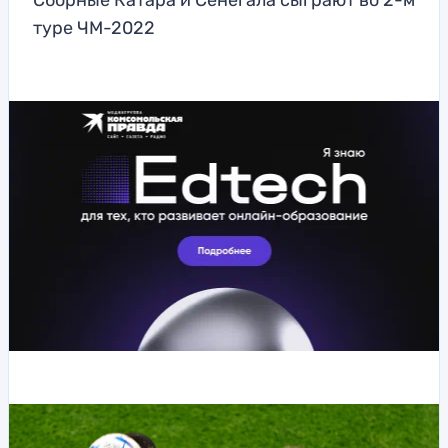
Сборные Катара и Сенегала сыграют во 2-м
туре ЧМ-2022