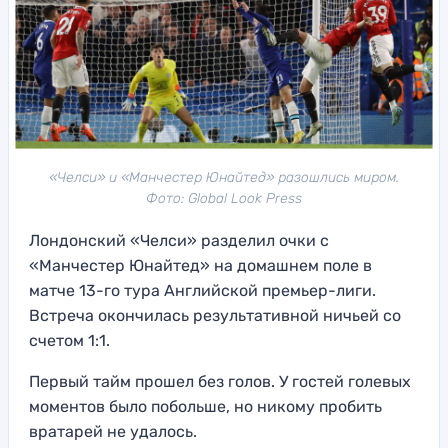
«Челси» и «Манчестер Юнайтед» разошлись миром.
Фото: Global Look Press
Лондонский «Челси» разделил очки с
«Манчестер Юнайтед» на домашнем поле в
матче 13-го тура Английской премьер-лиги.
Встреча окончилась результативной ничьей со
счетом 1:1.
Первый тайм прошел без голов. У гостей голевых
моментов было побольше, но никому пробить
вратарей не удалось.