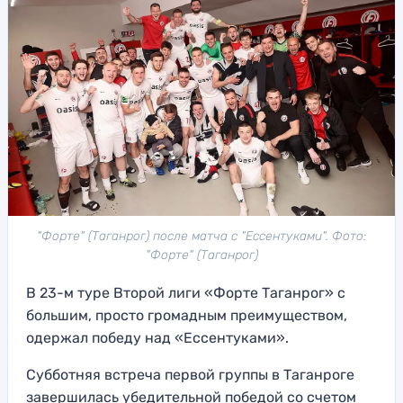
"Форте" (Таганрог) после матча с "Ессентуками". Фото:
"Форте" (Таганрог)
В 23-м туре Второй лиги «Форте Таганрог» с
большим, просто громадным преимуществом,
одержал победу над «Ессентуками».
Субботняя встреча первой группы в Таганроге
завершилась убедительной победой со счетом