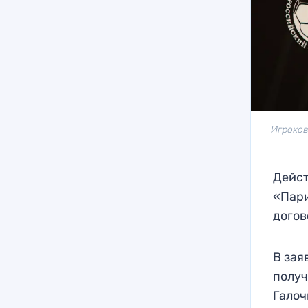
Игроков
Дейст
«Пари
догов
В зая
получ
Галоч