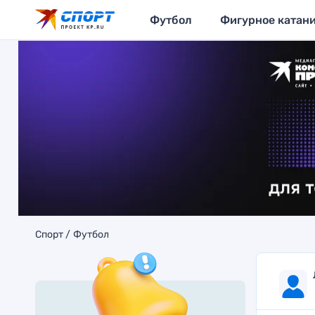
Футбол
Фигурное катан
Спорт
Футбол