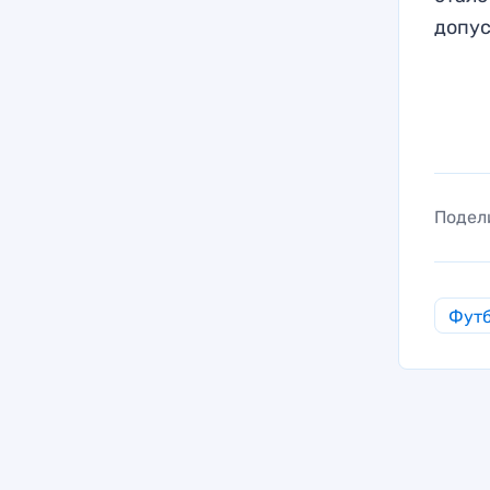
допус
Подел
Фут