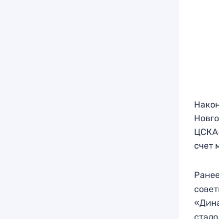
Након
Новго
ЦСКА
счет 
Ранее
совет
«Дин
стало