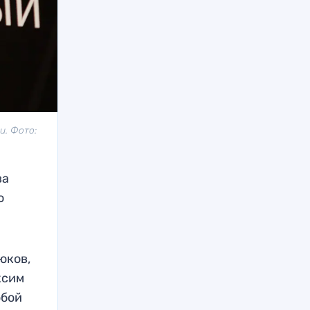
и. Фото:
ва
ю
юков,
ксим
юбой