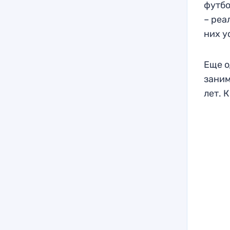
футбо
– реа
них у
Еще о
заним
лет. 