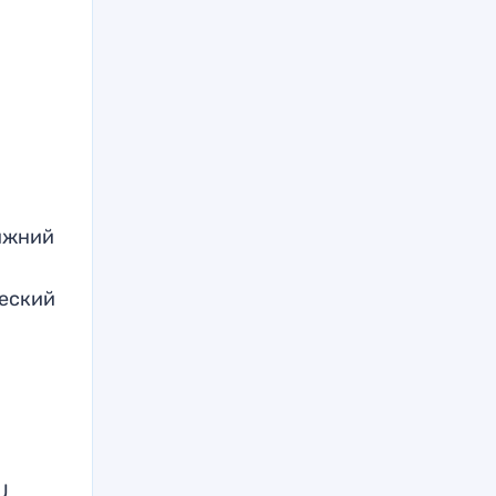
Нижний
е
еский
,
U