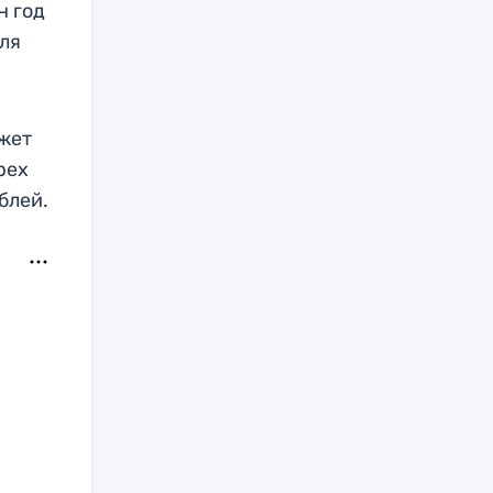
н год
для
ожет
рех
блей.