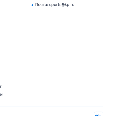
Почта:
sports@kp.ru
т
ры