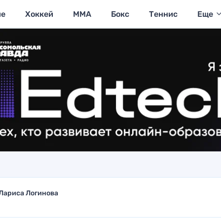
ие
Хоккей
MMA
Бокс
Теннис
Еще
Лариса Логинова