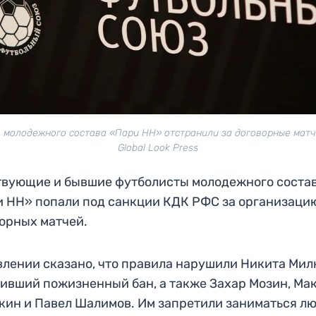
 молодежного состава «Пари НН» отстранили за договорные матч
Global Look Press
вующие и бывшие футболисты молодежного соста
 НН» попали под санкции КДК РФС за организаци
орных матчей.
влении сказано, что правила нарушили Никита Мил
ивший пожизненный бан, а также Захар Мозин, Ма
кин и Павел Шалимов. Им запретили заниматься л