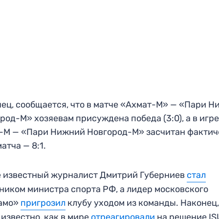
ец, сообщается, что в матче «Ахмат-М» — «Пари 
род-М» хозяевам присуждена победа (3:0), а в игр
-М — «Пари Нижний Новгород-М» засчитан фактич
матча — 8:1.
 известный журналист Дмитрий Губерниев
стал
ником министра спорта РФ, а лидер московского
амо»
пригрозил
клубу уходом из команды. Наконец
 известно, как в мире
отреагировали
на решение IS