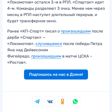
«Локомотив» остался 3-м в РПЛ, «Спартак» идет
4-м. Команды разделяют 3 очка. Менее чем через
месяц в РПЛ наступит длительный перерыв, и
будет трансферное окно.
Ранее «КП-Спорт» писал о
произошедшем
после
дерби «Спартак» —
«Локомотив»,
случившемся
после победы Петра
Яна над Дейвесоном
Фигейредо,
произошедшем
в матче ЦСКА –
«Ростов».
Подпишись на нас в Дзене!