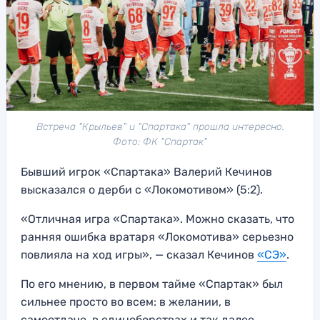
Встреча "Крыльев" и "Спартака" прошла интересно.
Фото: ФК "Спартак"
Бывший игрок «Спартака» Валерий Кечинов
высказался о дерби с «Локомотивом» (5:2).
«Отличная игра «Спартака». Можно сказать, что
ранняя ошибка вратаря «Локомотива» серьезно
повлияла на ход игры», — сказал Кечинов
«СЭ»
.
По его мнению, в первом тайме «Спартак» был
сильнее просто во всем: в желании, в
самоотдаче, в единоборствах и так далее.