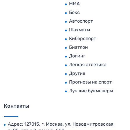
MMA
Бокс
Автоспорт
Шахматы
Киберспорт
Биатлон
Допинг
Легкая атлетика
Другие
Прогнозы на спорт
Лучшие букмекеры
Контакты
Адрес: 127015, г. Москва, ул. Новодмитровская,