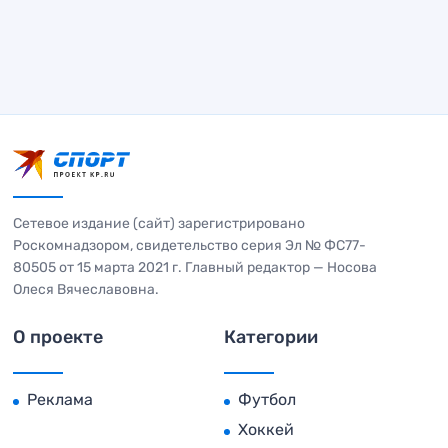
Сетевое издание (сайт) зарегистрировано
Роскомнадзором, свидетельство серия Эл № ФС77-
80505 от 15 марта 2021 г. Главный редактор — Носова
Олеся Вячеславовна.
О проекте
Категории
Реклама
Футбол
Хоккей