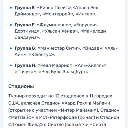
Группа E
: «Ривер Плейт», «Урава Ред
Даймондс», «Монтеррей», «Интер».
Группа F
: «Флуминенсе», «Боруссия
Дортмунд», «Ульсан Хёндэ», «Мамелоди
Сандаунз».
Группа G
: «Манчестер Сити», «Видад», «Аль-
Айн», «Ювентус».
Группа H
: «Реал Мадрид», «Аль-Хиляль»,
«Пачука», «Ред Булл Зальцбург».
Стадионы
Турнир проходит на 12 стадионах в 11 городах
США, включая Стадион «Хард Рок» в Майами
(открытие с участием «Интер Майами»), Стадион
«МетЛайф» в Ист-Ратерфорде (финал) и Стадион
«Люмен Филд» в Сиэтле (все матчи «Сиэтл