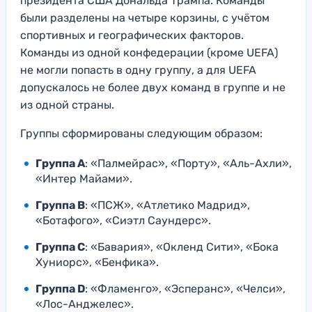
президента США Дональда Трампа. Команды
были разделены на четыре корзины, с учётом
спортивных и географических факторов.
Команды из одной конфедерации (кроме UEFA)
не могли попасть в одну группу, а для UEFA
допускалось не более двух команд в группе и не
из одной страны.
Группы сформированы следующим образом:
Группа A
: «Палмейрас», «Порту», «Аль-Ахли»,
«Интер Майами».
Группа B
: «ПСЖ», «Атлетико Мадрид»,
«Ботафого», «Сиэтл Саундерс».
Группа C
: «Бавария», «Окленд Сити», «Бока
Хуниорс», «Бенфика».
Группа D
: «Фламенго», «Эсперанс», «Челси»,
«Лос-Анджелес».