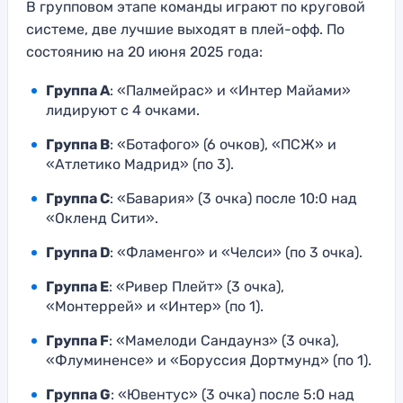
В групповом этапе команды играют по круговой
системе, две лучшие выходят в плей-офф. По
состоянию на 20 июня 2025 года:
Группа A
: «Палмейрас» и «Интер Майами»
лидируют с 4 очками.
Группа B
: «Ботафого» (6 очков), «ПСЖ» и
«Атлетико Мадрид» (по 3).
Группа C
: «Бавария» (3 очка) после 10:0 над
«Окленд Сити».
Группа D
: «Фламенго» и «Челси» (по 3 очка).
Группа E
: «Ривер Плейт» (3 очка),
«Монтеррей» и «Интер» (по 1).
Группа F
: «Мамелоди Сандаунз» (3 очка),
«Флуминенсе» и «Боруссия Дортмунд» (по 1).
Группа G
: «Ювентус» (3 очка) после 5:0 над