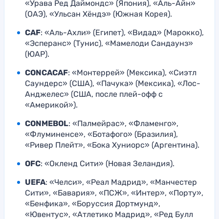
«Урава Ред Даймондс» (Япония), «Аль-Айн»
(ОАЭ), «Ульсан Хёндэ» (Южная Корея).
CAF
: «Аль-Ахли» (Египет), «Видад» (Марокко),
«Эсперанс» (Тунис), «Мамелоди Сандаунз»
(ЮАР).
CONCACAF
: «Монтеррей» (Мексика), «Сиэтл
Саундерс» (США), «Пачука» (Мексика), «Лос-
Анджелес» (США, после плей-офф с
«Америкой»).
CONMEBOL
: «Палмейрас», «Фламенго»,
«Флуминенсе», «Ботафого» (Бразилия),
«Ривер Плейт», «Бока Хуниорс» (Аргентина).
OFC
: «Окленд Сити» (Новая Зеландия).
UEFA
: «Челси», «Реал Мадрид», «Манчестер
Сити», «Бавария», «ПСЖ», «Интер», «Порту»,
«Бенфика», «Боруссия Дортмунд»,
«Ювентус», «Атлетико Мадрид», «Ред Булл