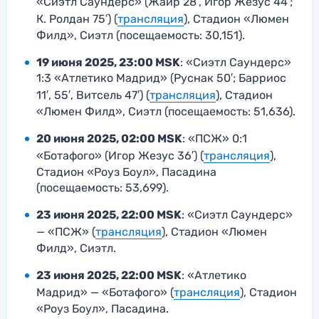
«Сиэтл Саундерс» (Жаир 28′, Игор Жезус 44′;
К. Ролдан 75′) (
трансляция
), Стадион «Люмен
Филд», Сиэтл (посещаемость: 30,151).
19 июня 2025, 23:00 MSK
: «Сиэтл Саундерс»
1:3 «Атлетико Мадрид» (Руснак 50′; Барриос
11′, 55′, Витсель 47′) (
трансляция
), Стадион
«Люмен Филд», Сиэтл (посещаемость: 51,636).
20 июня 2025, 02:00 MSK
: «ПСЖ» 0:1
«Ботафого» (Игор Жезус 36′) (
трансляция
),
Стадион «Роуз Боул», Пасадина
(посещаемость: 53,699).
23 июня 2025, 22:00 MSK
: «Сиэтл Саундерс»
— «ПСЖ» (
трансляция
), Стадион «Люмен
Филд», Сиэтл.
23 июня 2025, 22:00 MSK
: «Атлетико
Мадрид» — «Ботафого» (
трансляция
), Стадион
«Роуз Боул», Пасадина.