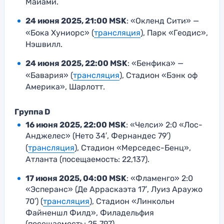
Майами.
24 июня 2025, 21:00 MSK
: «Окленд Сити» —
«Бока Хуниорс» (
трансляция
), Парк «Геодис»,
Нэшвилл.
24 июня 2025, 22:00 MSK
: «Бенфика» —
«Бавария» (
трансляция
), Стадион «Бэнк оф
Америка», Шарлотт.
Группа D
16 июня 2025, 22:00 MSK
: «Челси» 2:0 «Лос-
Анджелес» (Нето 34′, Фернандес 79′)
(
трансляция
), Стадион «Мерседес-Бенц»,
Атланта (посещаемость: 22,137).
17 июня 2025, 04:00 MSK
: «Фламенго» 2:0
«Эсперанс» (Де Арраскаэта 17′, Луиз Араужо
70′) (
трансляция
), Стадион «Линкольн
Файненшл Филд», Филадельфия
(посещаемость: 25,797).