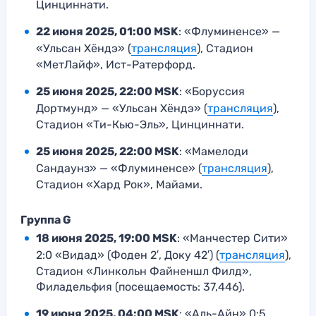
Цинциннати.
22 июня 2025, 01:00 MSK
: «Флуминенсе» —
«Ульсан Хёндэ» (
трансляция
), Стадион
«МетЛайф», Ист-Ратерфорд.
25 июня 2025, 22:00 MSK
: «Боруссия
Дортмунд» — «Ульсан Хёндэ» (
трансляция
),
Стадион «Ти-Кью-Эль», Цинциннати.
25 июня 2025, 22:00 MSK
: «Мамелоди
Сандаунз» — «Флуминенсе» (
трансляция
),
Стадион «Хард Рок», Майами.
Группа G
18 июня 2025, 19:00 MSK
: «Манчестер Сити»
2:0 «Видад» (Фоден 2′, Доку 42′) (
трансляция
),
Стадион «Линкольн Файненшл Филд»,
Филадельфия (посещаемость: 37,446).
19 июня 2025, 04:00 MSK
: «Аль-Айн» 0:5