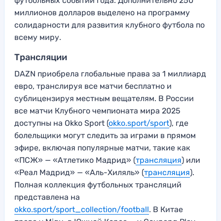
футбольных событий года. Дополнительно 250
миллионов долларов выделено на программу
солидарности для развития клубного футбола по
всему миру.
Трансляции
DAZN приобрела глобальные права за 1 миллиард
евро, транслируя все матчи бесплатно и
сублицензируя местным вещателям. В России
все матчи Клубного чемпионата мира 2025
доступны на Okko Sport (
okko.sport/sport
), где
болельщики могут следить за играми в прямом
эфире, включая популярные матчи, такие как
«ПСЖ» — «Атлетико Мадрид» (
трансляция
) или
«Реал Мадрид» — «Аль-Хиляль» (
трансляция
).
Полная коллекция футбольных трансляций
представлена на
okko.sport/sport_collection/football
. В Китае