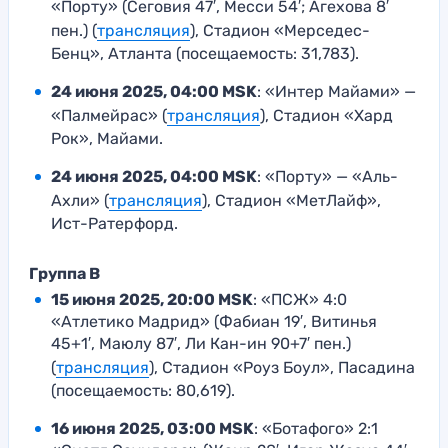
«Порту» (Сеговия 47′, Месси 54′; Агехова 8′
пен.) (
трансляция
), Стадион «Мерседес-
Бенц», Атланта (посещаемость: 31,783).
24 июня 2025, 04:00 MSK
: «Интер Майами» —
«Палмейрас» (
трансляция
), Стадион «Хард
Рок», Майами.
24 июня 2025, 04:00 MSK
: «Порту» — «Аль-
Ахли» (
трансляция
), Стадион «МетЛайф»,
Ист-Ратерфорд.
Группа B
15 июня 2025, 20:00 MSK
: «ПСЖ» 4:0
«Атлетико Мадрид» (Фабиан 19′, Витинья
45+1′, Маюлу 87′, Ли Кан-ин 90+7′ пен.)
(
трансляция
), Стадион «Роуз Боул», Пасадина
(посещаемость: 80,619).
16 июня 2025, 03:00 MSK
: «Ботафого» 2:1