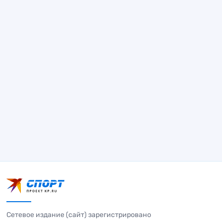
Сетевое издание (сайт) зарегистрировано