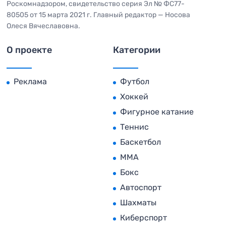
Роскомнадзором, свидетельство серия Эл № ФС77-
80505 от 15 марта 2021 г. Главный редактор — Носова
Олеся Вячеславовна.
О проекте
Категории
Реклама
Футбол
Хоккей
Фигурное катание
Теннис
Баскетбол
MMA
Бокс
Автоспорт
Шахматы
Киберспорт