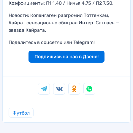
Коэффициенты: П1 1.40 / Ничья 4.75 / П2 7.50.
Новости: Копенгаген разгромил Тоттенхэм,
Кайрат сенсационно обыграл Интер. Сатпаев —
звезда Кайрата.
Поделитесь в соцсетях или Telegram!
Подпишись на нас в Дзене!
Футбол