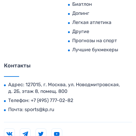
Биатлон
Допинг
Легкая атлетика
Другие
Прогнозы на спорт
Лучшие букмекеры
Контакты
Адрес: 127015, г. Москва, ул. Новодмитровская,
д. 2Б, этаж 8, помещ. 800
Телефон:
+7 (495) 777-02-82
Почта:
sports@kp.ru