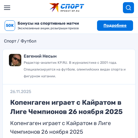
Бонусы на спортивные матчи
50K
Подробнее
Эксклюзивные акции, розыгрыши призов
Спорт
Футбол
Евгений Несын
Редактор-аналитик KP.RU. В журналистике с 2001 года.
Специализируется на футболе, олимпийских видах спорта и
фигурном катании.
26.11.2025
Копенгаген играет с Кайратом в
Лиге Чемпионов 26 ноября 2025
Копенгаген играет с Кайратом в Лиге
Чемпионов 26 ноября 2025