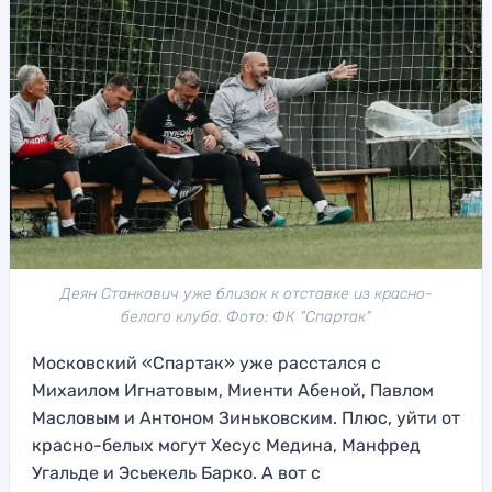
Деян Станкович уже близок к отставке из красно-
белого клуба. Фото: ФК "Спартак"
Московский «Спартак» уже расстался с
Михаилом Игнатовым, Миенти Абеной, Павлом
Масловым и Антоном Зиньковским. Плюс, уйти от
красно-белых могут Хесус Медина, Манфред
Угальде и Эсьекель Барко. А вот с