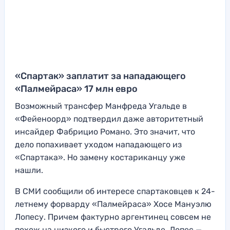
«Спартак» заплатит за нападающего
«Палмейраса» 17 млн евро
Возможный трансфер Манфреда Угальде в
«Фейеноорд» подтвердил даже авторитетный
инсайдер Фабрицио Романо. Это значит, что
дело попахивает уходом нападающего из
«Спартака». Но замену костариканцу уже
нашли.
В СМИ сообщили об интересе спартаковцев к 24-
летнему форварду «Палмейраса» Хосе Мануэлю
Лопесу. Причем фактурно аргентинец совсем не
похож на низкого и быстрого Угальде. Лопес —