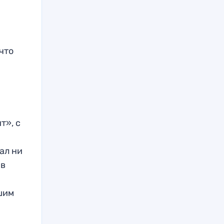
что
т», с
ал ни
 в
чшим