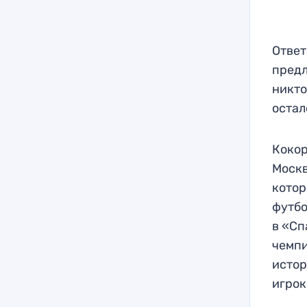
Ответ
предл
никто
остал
Кокор
Москв
котор
футбо
в «Сп
чемпи
истор
игрок