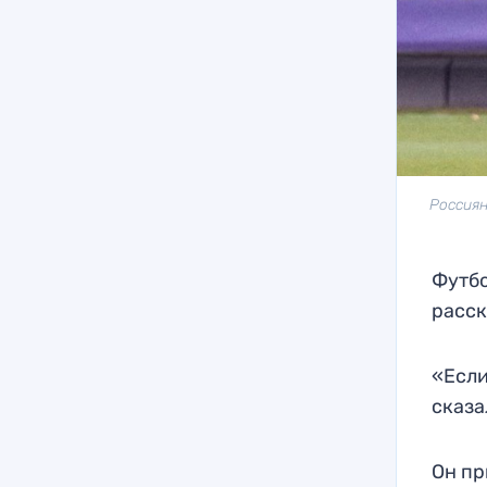
Россиян
Футбо
расск
«Если
сказа
Он пр