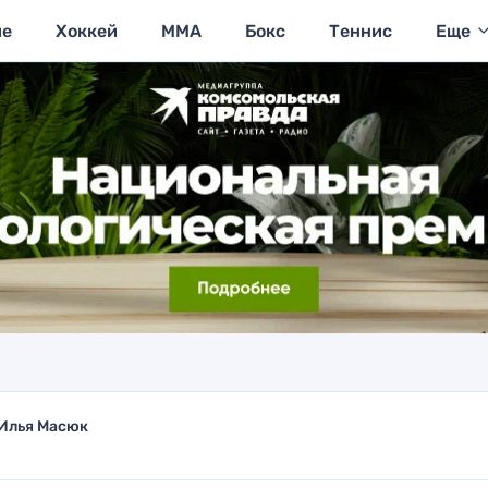
ие
Хоккей
MMA
Бокс
Теннис
Еще
Илья Масюк