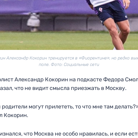
ин Александр Кокорин тренируется в «Фиорентине», но редко вы
поле. Фото: Социальные сети
лист Александр Кокорин на подкасте Федора Смо
азал, что не видит смысла приезжать в Москву.
 родители могут прилететь, то что мне там делать?
л Кокорин.
изнался, что Москва не особо нравилась, и если ест