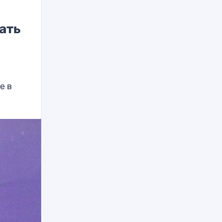
ать
е в