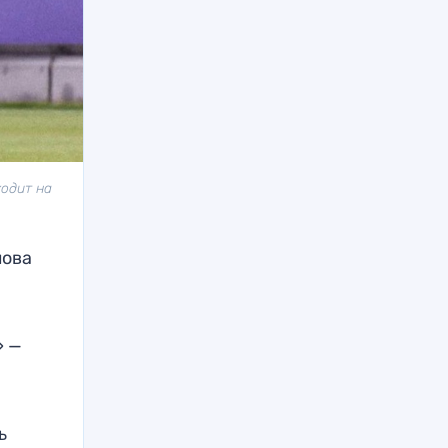
ходит на
лова
» —
ь