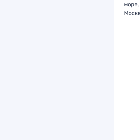
море,
Москв