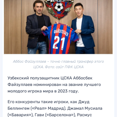
Аббос Файзуллаев - точно главный трансфер этого
ЦСКА. Фото: сайт ПФК ЦСКА
Узбекский полузащитник ЦСКА Аббосбек
Файзуллаев номинирован на звание лучшего
молодого игрока мира в 2023 году.
Его конкуренты такие игроки, как Джуд
Беллингем («Реал» Мадрид), Джамал Мусиала
(«Бавария»), Гави («Барселона»), Расмус