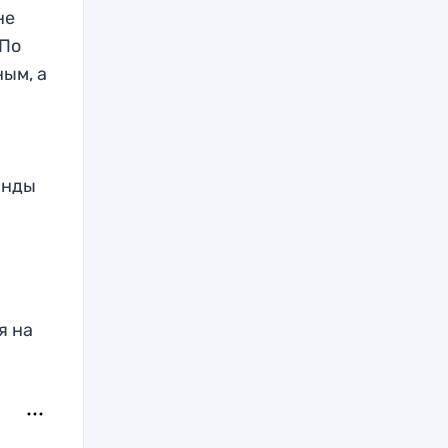
не
 По
ым, а
анды
я на