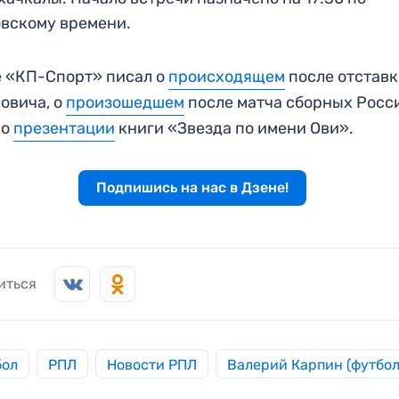
вскому времени.
 «КП-Спорт» писал о
происходящем
после отстав
овича, о
произошедшем
после матча сборных Росс
 о
презентации
книги «Звезда по имени Ови».
Подпишись на нас в Дзене!
иться
бол
РПЛ
Новости РПЛ
Валерий Карпин (футбол