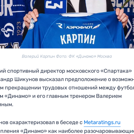
Валерий Карпин Фото: ФК «Динамо» Москва
й спортивный директор московского «Спартака»
андр Шикунов высказал предположение о возмож
ом прекращении трудовых отношений между футбо
м «Динамо» и его главным тренером Валерием
иным.
ов охарактеризовал в беседе с
Metaratings.ru
пления «Динамо» как наиболее разочаровывающи