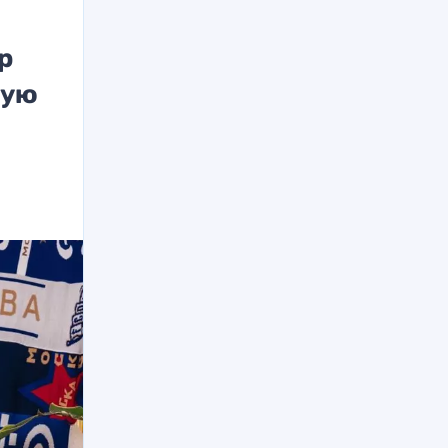
р
рую