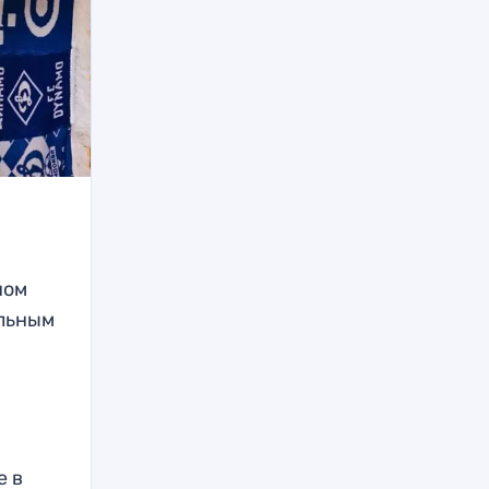
ном
льным
е в