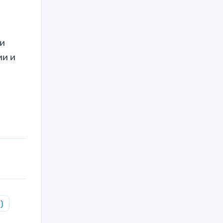
ки
ии и
)