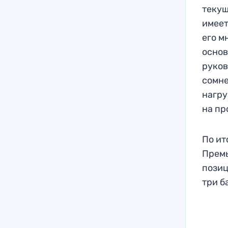
текущ
имеет
его м
основ
руков
сомне
нагру
на пр
По ит
Прем
позиц
три б