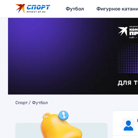
Футбол
Фигурное катан
Спорт
Футбол