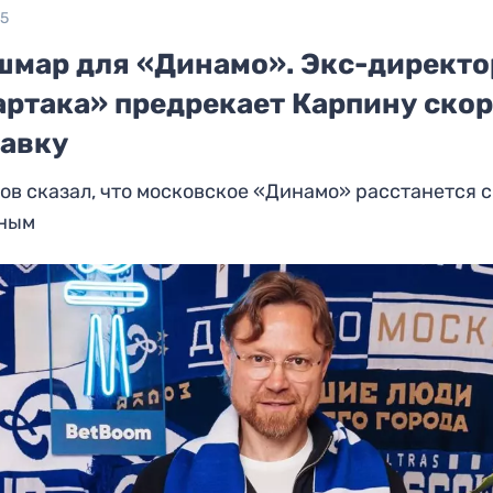
25
шмар для «Динамо». Экс-директо
артака» предрекает Карпину ско
тавку
в сказал, что московское «Динамо» расстанется с
ным