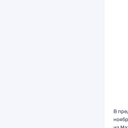
В пре
ноябр
из Ма