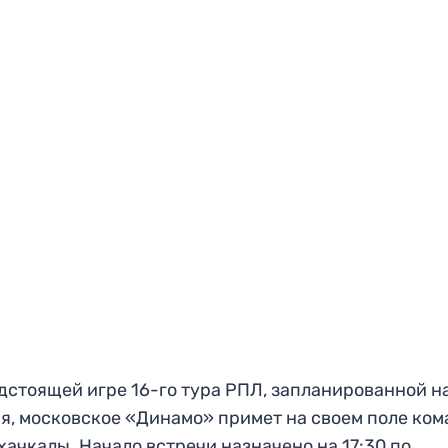
дстоящей игре 16-го тура РПЛ, запланированной н
я, московское «Динамо» примет на своем поле ко
хачкалы. Начало встречи назначено на 17:30 по