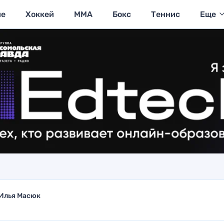
ие
Хоккей
MMA
Бокс
Теннис
Еще
Илья Масюк