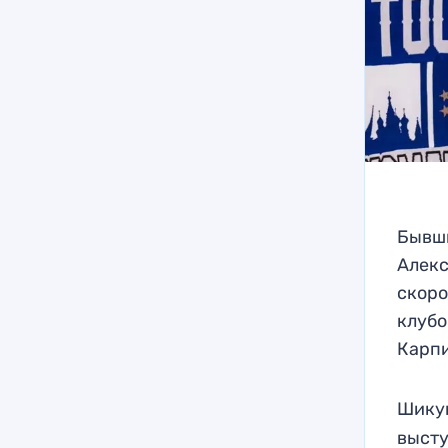
Бывши
Алекс
скор
клубо
Карп
Шикун
высту