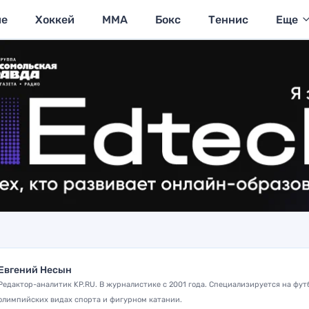
ие
Хоккей
MMA
Бокс
Теннис
Еще
Евгений Несын
Редактор-аналитик KP.RU. В журналистике с 2001 года. Специализируется на фут
олимпийских видах спорта и фигурном катании.