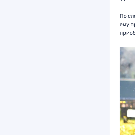
По сл
ему п
приоб