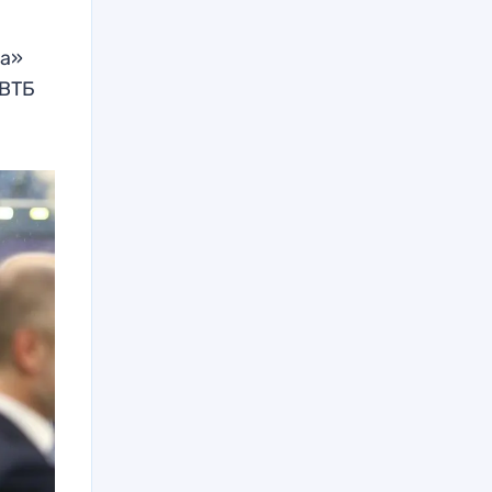
та»
 ВТБ