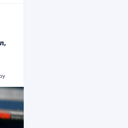
л,
ру