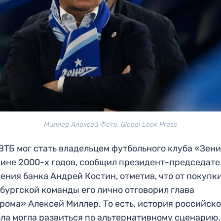
Миллер Алексей Фото: Global Look Press
ВТБ мог стать владельцем футбольного клуба «Зени
ине 2000-х годов, сообщил президент-председате
ения банка Андрей Костин, отметив, что от покупк
бургской команды его лично отговорил глава
рома» Алексей Миллер. То есть, история российско
ла могла развиться по альтернативному сценарию.