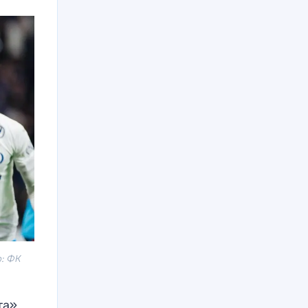
о: ФК
та»