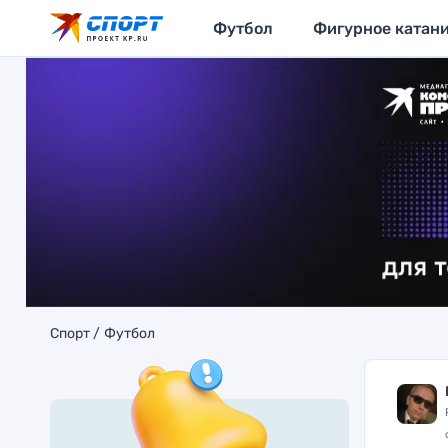
Футбол
Фигурное катан
Спорт
Футбол