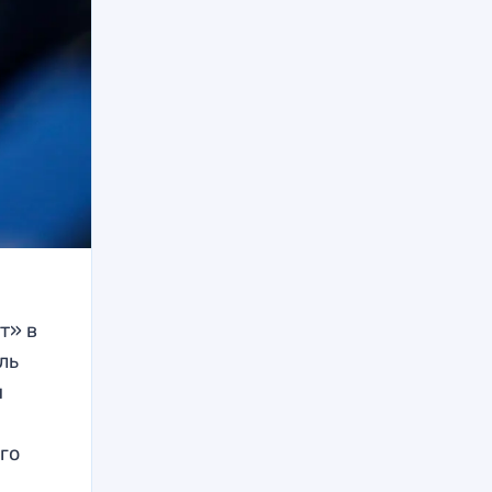
т» в
ль
и
го