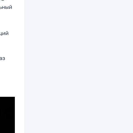
льный
кций
аз