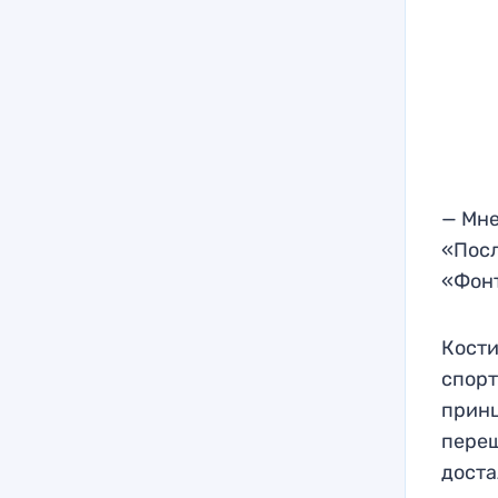
— Мне
«Посл
«Фонт
Кости
спорт
принц
переш
доста