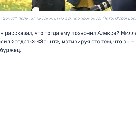
 «Зенит» получил кубок РПЛ на вечное хранение. Фото: Global Loo
н рассказал, что тогда ему позвонил Алексей Милл
сил «отдать» «Зенит», мотивируя это тем, что он —
рбуржец.