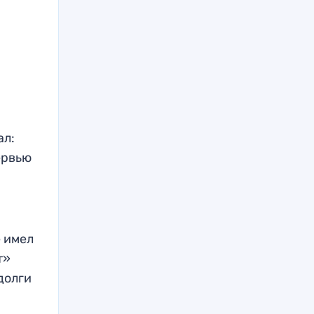
ал:
ервью
е имел
т»
долги