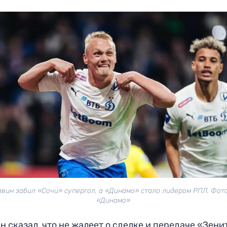
вин забил «Сочи» супергол, а «Динамо» стало лидером РПЛ. Фот
«Динамо»
н сказал, что не жалеет о сделке и передаче «Зени