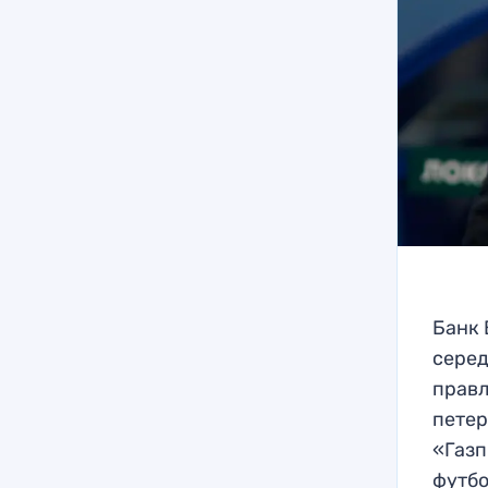
Банк 
серед
правл
петер
«Газп
футбо