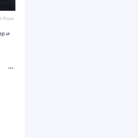
k Press
ер и