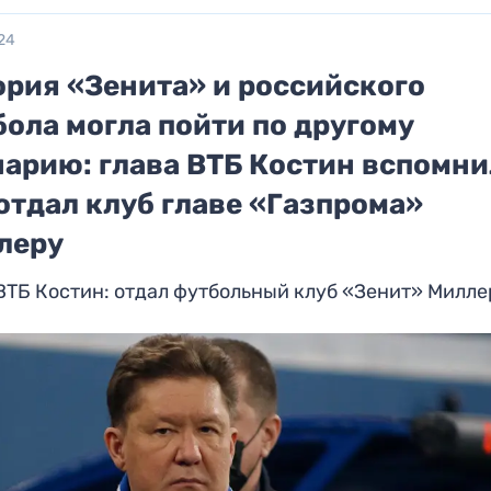
24
ория «Зенита» и российского
ола могла пойти по другому
нарию: глава ВТБ Костин вспомни
отдал клуб главе «Газпрома»
леру
ВТБ Костин: отдал футбольный клуб «Зенит» Милле