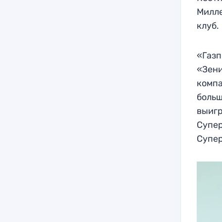
Милле
клуб.
«Газп
«Зени
компа
больш
выигр
Супер
Супе