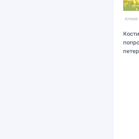
Алаев:
Кости
попро
пете