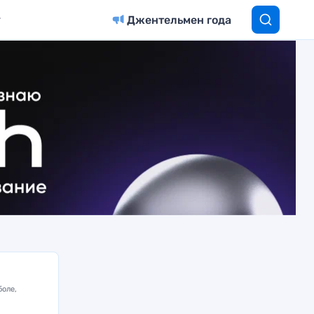
Джентельмен года
боле,