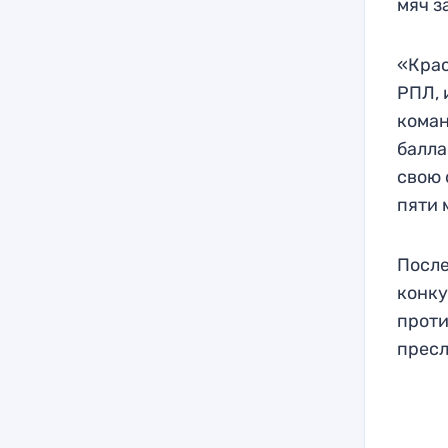
мяч з
«Крас
РПЛ, 
коман
балла
свою 
пяти 
После
конку
проти
пресл