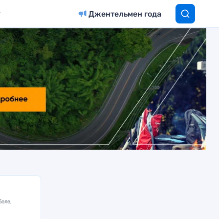
Джентельмен года
боле,