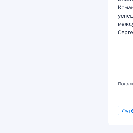
Коман
успеш
между
Серге
Подел
Фут