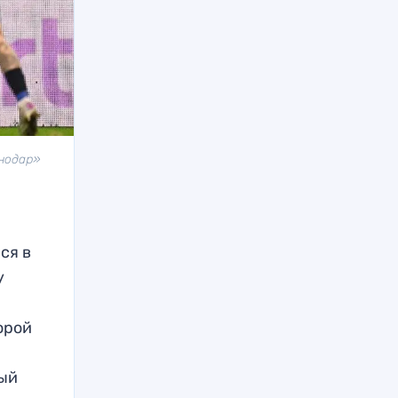
нодар»
ся в
у
орой
ный