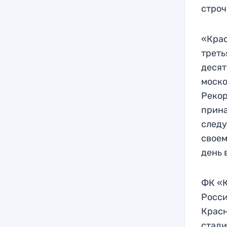
строч
«Крас
треть
десят
моско
Рекор
прина
следу
своем
день 
ФК «К
Росси
Красн
стади