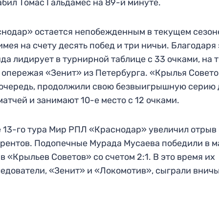
абил Томас Гальдамес на 89-й минуте.
нодар» остается непобежденным в текущем сезон
имея на счету десять побед и три ничьи. Благодаря
да лидирует в турнирной таблице с 33 очками, на 
 опережая «Зенит» из Петербурга. «Крылья Совето
очередь, продолжили свою безвыигрышную серию 
матчей и занимают 10-е место с 12 очками.
 13-го тура Мир РПЛ «Краснодар» увеличил отрыв 
рентов. Подопечные Мурада Мусаева победили в м
в «Крыльев Советов» со счетом 2:1. В это время их
едователи, «Зенит» и «Локомотив», сыграли вничь