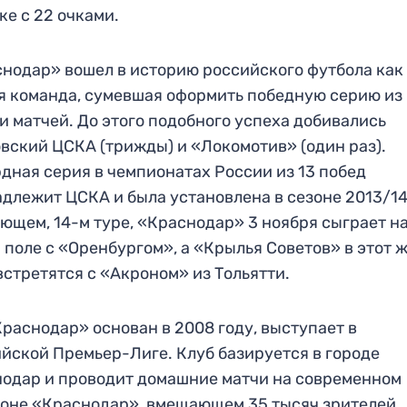
ке с 22 очками.
нодар» вошел в историю российского футбола как
я команда, сумевшая оформить победную серию из
и матчей. До этого подобного успеха добивались
вский ЦСКА (трижды) и «Локомотив» (один раз).
дная серия в чемпионатах России из 13 побед
длежит ЦСКА и была установлена в сезоне 2013/14
ющем, 14-м туре, «Краснодар» 3 ноября сыграет н
 поле с «Оренбургом», а «Крылья Советов» в этот 
встретятся с «Акроном» из Тольятти.
раснодар» основан в 2008 году, выступает в
йской Премьер-Лиге. Клуб базируется в городе
одар и проводит домашние матчи на современном
оне «Краснодар», вмещающем 35 тысяч зрителей.