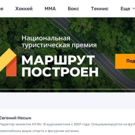
ие
Хоккей
MMA
Бокс
Теннис
Еще
Евгений Несын
Редактор-аналитик KP.RU. В журналистике с 2001 года. Специализируется на фут
олимпийских видах спорта и фигурном катании.