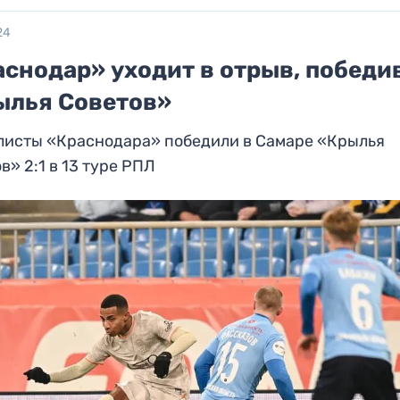
24
аснодар» уходит в отрыв, победи
ылья Советов»
листы «Краснодара» победили в Самаре «Крылья
в» 2:1 в 13 туре РПЛ