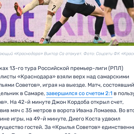
ающий «Краснодара» Виктор Са атакует. Фото: Соцсети ФК «Крас
ках 13-го тура Российской премьер-лиги (РПЛ)
листы «Краснодара» взяли верх над самарскими
ьями Советов», играя на выезде. Матч, состоявший
ельник в Самаре,
завершился со счетом 2:1
в польз
в». На 42-й минуте Джон Кордоба открыл счет,
вив мяч с 35 метров в ворота Ивана Ломаева. Во вт
ине игры, на 49-й минуте, Диего Коста удвоил
ущество гостей. За «Крылья Советов» единствен