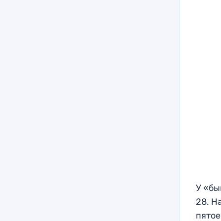
У «бы
28. Н
пятое