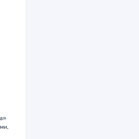
ва»
ми,