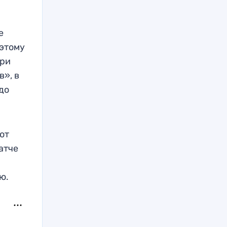
е
 этому
три
в», в
до
от
атче
ю.