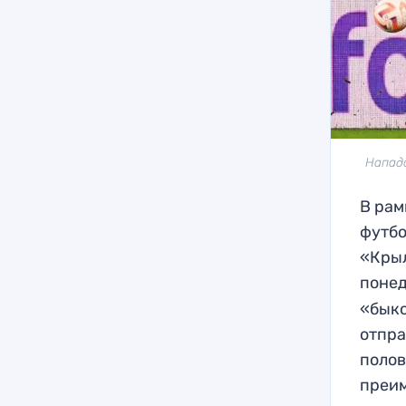
Напад
В рам
футбо
«Крыл
понед
«быко
отпра
полов
преим