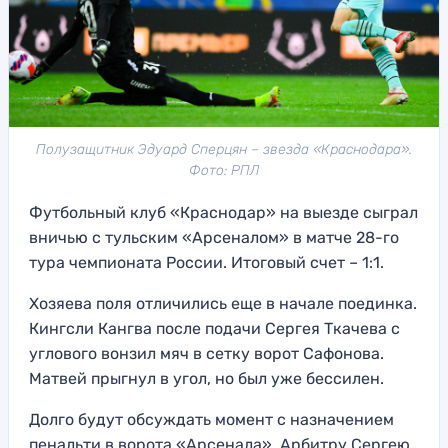
Полузащитник Эдуард Сперцян – звезда «Краснодара».
Фото: РПЛ
Футбольный клуб «Краснодар» на выезде сыграл
вничью с тульским «Арсеналом» в матче 28-го
тура чемпионата России. Итоговый счет – 1:1.
Хозяева поля отличились еще в начале поединка.
Кингсли Кангва после подачи Сергея Ткачева с
углового вонзил мяч в сетку ворот Сафонова.
Матвей прыгнул в угол, но был уже бессилен.
Долго будут обсуждать момент с назначением
пенальти в ворота «Арсенала». Арбитру Сергею