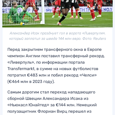
Александер Исак празднует гол в ворота «Ливерпуля»,
который заплатил за шведа 144 млн евро. Фото: Reuters
Перед закрытием трансферного окна в Европе
чемпион Англии поставил трансферный рекорд.
«Ливерпуль», по информации портала
Transfermarkt, в сумме на новых футболистов
потратил €483 млн и побил рекорд «Челси»
(€464 млн в 2023 году).
Самым дорогим стал переход нападающего
сборной Швеции Александера Исака из
«Ньюкасл Юнайтед» за €144 млн. Немецкий
полузащитник Флориан Вирц перешел из