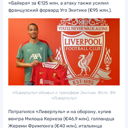
«Байера» за €125 млн, а атаку также усилил
французский форвард Уго Экитике (€95 млн.).
«Ливерпуль» объявил о трансфере Экитике. Фото: ФК
«Ливерпуль»
Потратился «Ливерпуль» и на оборону, купив
венгра Милоша Керкеза (€46,9 млн), голландца
Жереми Фримпонга (€40 млн), итальянца