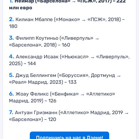
Неймар («Барселона» → «ПСЖ», 2017) – 222
млн евро
Килиан Мбаппе («Монако» → «ПСЖ», 2018) –
180
Филипп Коутиньо («Ливерпуль» →
«Барселона», 2018) – 160
Александр Исаак («Ньюкасл» → «Ливерпуль»,
2025) – 144
Джуд Беллингем («Боруссия», Дортмунд →
«Реал» Мадрид, 2023) – 133
Жоау Феликс («Бенфика» → «Атлетико»
Мадрид, 2019) – 126
Антуан Гризманн («Атлетико» Мадрид, 2019 →
«Барселона») – 120
Подпишись на нас в Дзене!