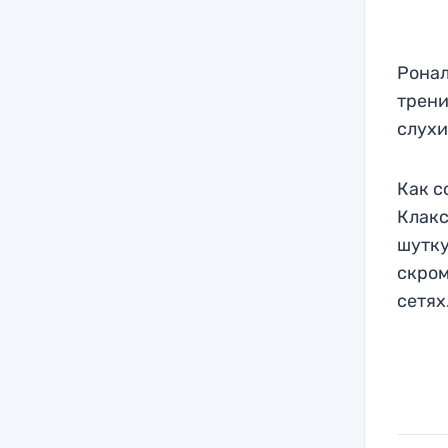
Ронал
трени
слухи
Как с
Клакс
шутку
скром
сетях