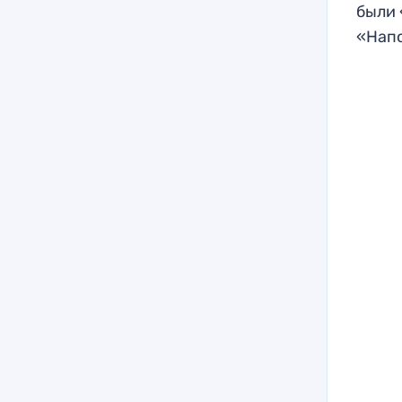
были 
«Напо