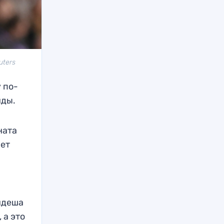
uters
 по-
нды.
ната
шет
ндеша
 а это