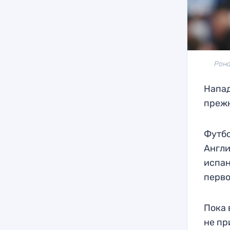
Рона
Напа
прежн
Футбо
Англи
испан
перво
Пока 
не пр