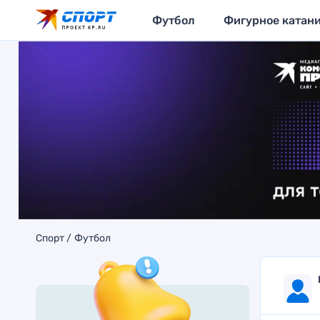
Футбол
Фигурное катан
Спорт
Футбол