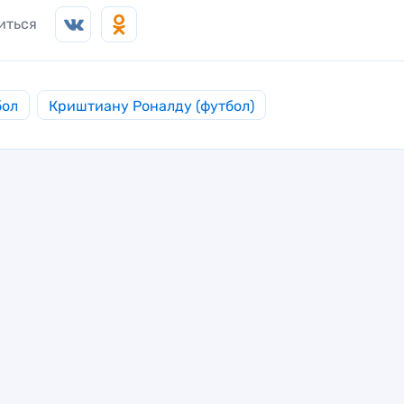
иться
бол
Криштиану Роналду (футбол)