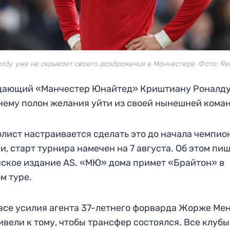
лду уже не скрывает своего раздражения в Манчестере. Фото: Re
дающий «Манчестер Юнайтед» Криштиану Роналду
ему полон желания уйти из своей нынешней кома
лист настраивается сделать это до начала чемпио
и, старт турнира намечен на 7 августа. Об этом пи
ское издание AS. «МЮ» дома примет «Брайтон» в
м туре.
все усилия агента 37-летнего форварда Жорже Ме
ивели к тому, чтобы трансфер состоялся. Все клубы,