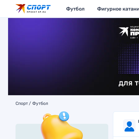
Футбол
Фигурное катан
Спорт
Футбол