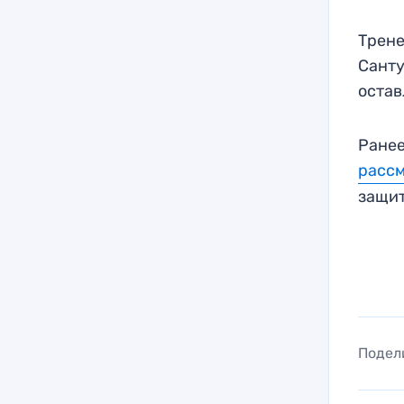
Трене
Санту
остав
Ранее
рассм
защит
Подел