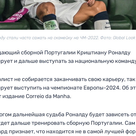
ду стали часто сажать на скамейку на ЧМ-2022. Фото: Global Look
дающий сборной Португалии Криштиану Роналду
рует и дальше выступать за национальную команд
лист не собирается заканчивать свою карьеру, так
рует выступить на чемпионате Европы-2024. Об э
 издание Correio da Manha.
огом дальнейшая судьба Роналду будет зависеть от
удет дальше тренировать сборную Португалии. Сам
рд признает, что находится не в самой лучшей фор