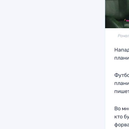
Ронал
Напа
плани
Футбо
плани
пишет
Во мн
кто б
форва