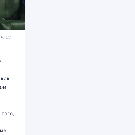
 Press
у.
 как
том
 того,
ме,