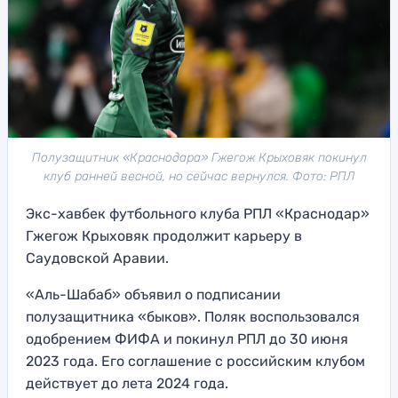
Полузащитник «Краснодара» Гжегож Крыховяк покинул
клуб ранней весной, но сейчас вернулся. Фото: РПЛ
Экс-хавбек футбольного клуба РПЛ «Краснодар»
Гжегож Крыховяк продолжит карьеру в
Саудовской Аравии.
«Аль-Шабаб» объявил о подписании
полузащитника «быков». Поляк воспользовался
одобрением ФИФА и покинул РПЛ до 30 июня
2023 года. Его соглашение с российским клубом
действует до лета 2024 года.