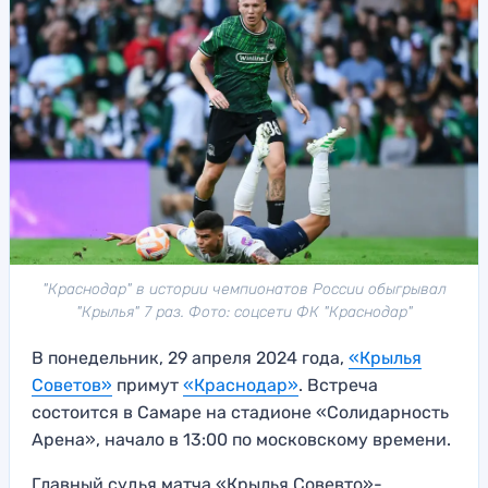
"Краснодар" в истории чемпионатов России обыгрывал
"Крылья" 7 раз. Фото: соцсети ФК "Краснодар"
В понедельник, 29 апреля 2024 года,
«Крылья
Советов»
примут
«Краснодар»
. Встреча
состоится в Самаре на стадионе «Солидарность
Арена», начало в 13:00 по московскому времени.
Главный судья матча «Крылья Совевто»-