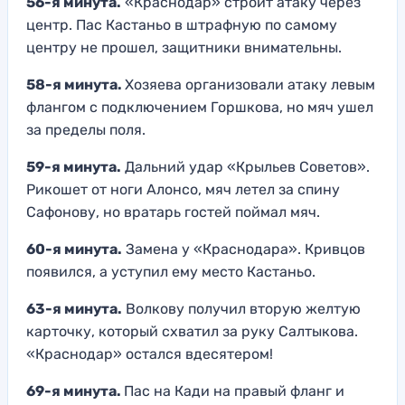
56-я минута.
«Краснодар» строит атаку через
центр. Пас Кастаньо в штрафную по самому
центру не прошел, защитники внимательны.
58-я минута.
Хозяева организовали атаку левым
флангом с подключением Горшкова, но мяч ушел
за пределы поля.
59-я минута.
Дальний удар «Крыльев Советов».
Рикошет от ноги Алонсо, мяч летел за спину
Сафонову, но вратарь гостей поймал мяч.
60-я минута.
Замена у «Краснодара». Кривцов
появился, а уступил ему место Кастаньо.
63-я минута.
Волкову получил вторую желтую
карточку, который схватил за руку Салтыкова.
«Краснодар» остался вдесятером!
69-я минута.
Пас на Кади на правый фланг и