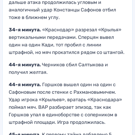
дальше атака продолжилась угловым и
аналогичный удар Констанцы Сафонов отбил
тоже в ближнем углу.
34-я минута.
«Краснодар» разрезал «Крылья»
вертикальными передачами. Сперцян вывел
один на один Кади, тот пробил с линии
штрафной, но мяч прокатился рядом со штангой.
44-я минута.
Черников сбил Салтыкова и
получил желтая.
44-я минута.
Горшков вышел один на один с
Сафоновым после стенки с Рахмановымичем.
Удар игрока «Крыльев», вратарь «Краснодара»
поймал мяч. ВАР разбирает эпизод, так как
Горшков упал в единоборстве с соперником в
штрафной площади. Игра продолжилась.
45-я минута.
К первому тайма добавлено 5