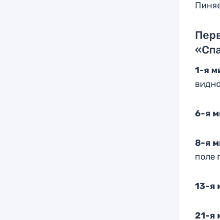
Пиняе
Перв
«Сп
1-я м
видно
6-я м
8-я м
поле 
13-я 
21-я 