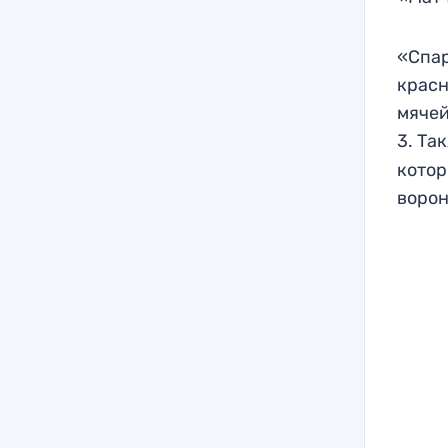
«Спар
красн
мячей
3. Та
котор
ворон