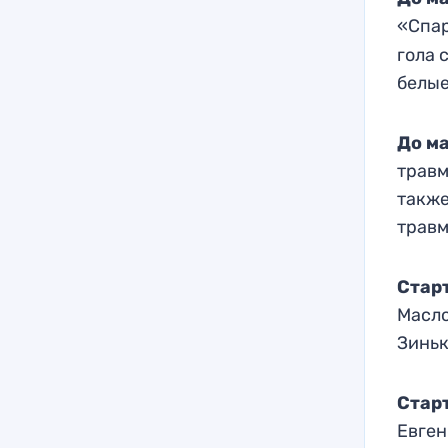
«Спа
гола 
белые
До ма
травм
также
травм
Стар
Масло
Зиньк
Стар
Евген