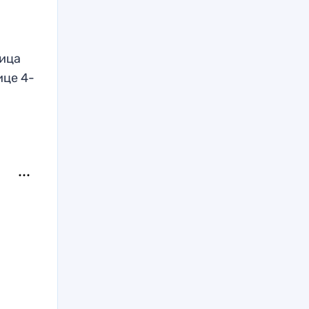
ница
ице 4-