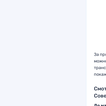
За пр
можно
транс
покаж
Смо
Сове
До м