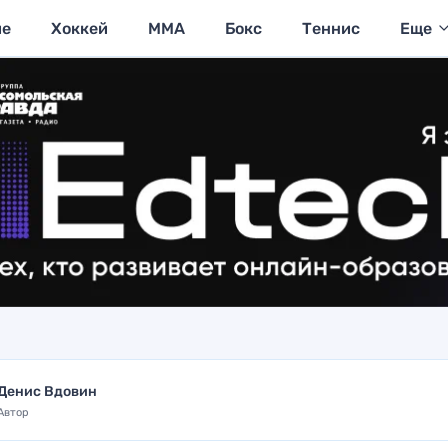
ие
Хоккей
MMA
Бокс
Теннис
Еще
Денис Вдовин
Автор