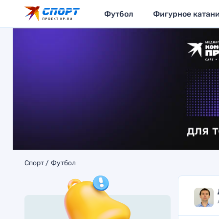
Футбол
Фигурное катан
Спорт
Футбол