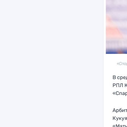
«Спа
В сре
РПЛ К
«Спар
Арбит
Кукуя
«Матч