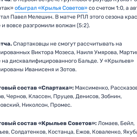
ртак»
обыграл «Крылья Советов»
со счетом 1:0, а а
стал Павел Мелешин. В матче РПЛ этого сезона кра
 и вовсе разгромили волжан (5:2).
тча.
Спартаковцы не смогут рассчитывать на
ированных Виктора Мозеса, Наиля Умярова, Мартин
 на дисквалифицированного Бальде. У «Крыльев»
ированы Иванисеня и Зотов.
товый состав «Спартака»:
Максименко, Рассказов
в, Чернов, Классен, Пруцев, Денисов, Зобнин,
овский, Николсон, Промес.
товый состав «Крыльев Советов»:
Ломаев, Бейл,
ьев, Солдатенков, Костанца, Ежов, Коваленко, Якуб