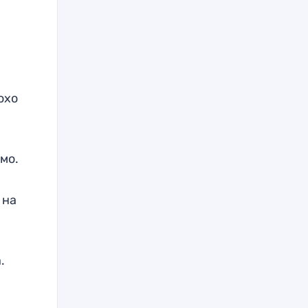
охо
мо.
 на
.