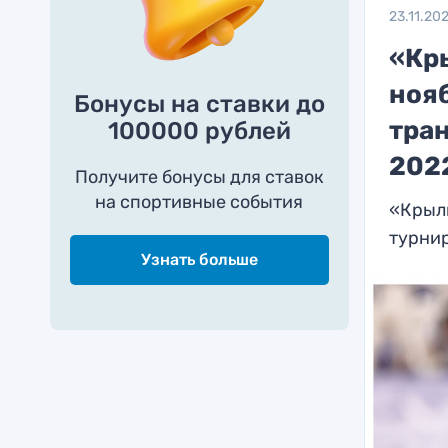
23.11.20
«Кр
нояб
Бонусы на ставки до
тра
100000 рублей
202
Получите бонусы для ставок
на спортивные события
«Крыль
турнир
Узнать больше