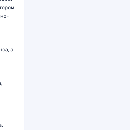
втором
сно-
са, а
,
а,