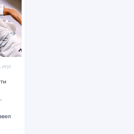
: РПЛ
ути
.
авел