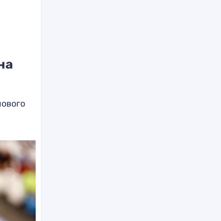
на
пового