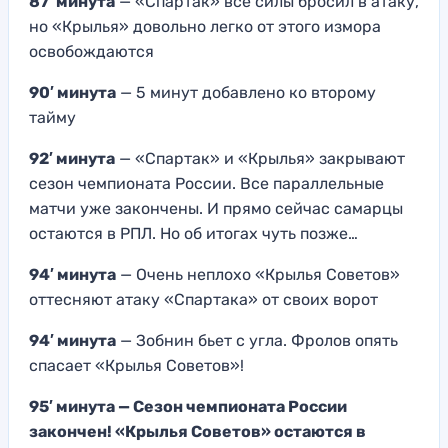
87′ минута
— «Спартак» все силы бросил в атаку,
но «Крылья» довольно легко от этого измора
освобождаются
90′ минута
— 5 минут добавлено ко второму
тайму
92′ минута
— «Спартак» и «Крылья» закрывают
сезон чемпионата России. Все параллельные
матчи уже закончены. И прямо сейчас самарцы
остаются в РПЛ. Но об итогах чуть позже…
94′ минута
— Очень неплохо «Крылья Советов»
оттесняют атаку «Спартака» от своих ворот
94′ минута
— Зобнин бьет с угла. Фролов опять
спасает «Крылья Советов»!
95′ минута — Сезон чемпионата России
закончен! «Крылья Советов» остаются в