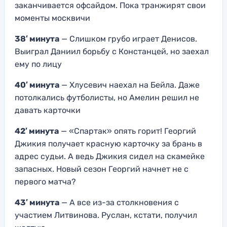
заканчивается офсайдом. Пока транжирят свои
моменты москвичи
38′ минута
— Слишком грубо играет Денисов.
Выиграл Даниил борьбу с Констанцей, но заехал
ему по лицу
40′ минута
— Хлусевич наехал на Бейла. Даже
потолкались футболисты, но Амелин решил не
давать карточки
42′ минута
— «Спартак» опять горит! Георгий
Джикия получает красную карточку за брань в
адрес судьи. А ведь Джикия сидел на скамейке
запасных. Новый сезон Георгий начнет не с
первого матча?
43′ минута
— А все из-за столкновения с
участием Литвинова. Руслан, кстати, получил