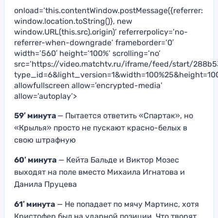
onload=’this.contentWindow.postMessage({referrer:
window.location.toString()}, new
window.URL(this.src).origin)’ referrerpolicy=’no-
referrer-when-downgrade’ frameborder=’0′
width=’560′ height=’100%’ scrolling=’no’
src=’https://video.matchtv.ru/iframe/feed/start/
type_id=6&light_version=1&width=100%25&height=10
allowfullscreen allow=’encrypted-media’
allow=’autoplay’>
59′ минута
— Пытается ответить «Спартак», но
«Крылья» просто не пускают красно-белых в
свою штрафную
60′ минута
— Кейта Бальде и Виктор Мозес
выходят на поле вместо Михаила Игнатова и
Данила Пруцева
61′ минута
— Не попадает по мячу Мартинс, хотя
Кристофер был на ударной позиции. Что творят