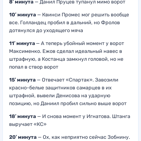
8′ минута
— Данил Пруцев тупанул мимо ворот
10′ минута
— Квинси Промес мог решить вообще
все. Голландец пробил в дальний, но Фролов
дотянулся до уходящего мяча
11′ минута
— А теперь убойный момент у ворот
Максименко. Ежов сделал идеальный навес в
штрафную, а Костанца замкнул головой, но не
попал в створ ворот
15′ минута
— Отвечает «Спартак». Завозили
красно-белые защитников самарцев в их
штрафной, вывели Денисова на ударную
позицию, но Даниил пробил сильно выше ворот
18′ минута
— И снова момент у Игнатова. Штанга
выручает «КС»
20′ минута
— Ох, как неприятно сейчас Зобнину.