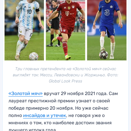
Три главных претендента на «Золотой мяч» сейчас
выглядят так: Месси, Левандовски и Жоржиньо. Фото:
Global Look Press
«Золотой мяч»
вручат 29 ноября 2021 года. Сам
лауреат престижной премии узнает о своей
победе примерно 20 ноября. Но уже сейчас
полно
инсайдов и утечек
, не говоря уже о
мнениях о том, кто наиболее достоин звания
лучшего игрока года.