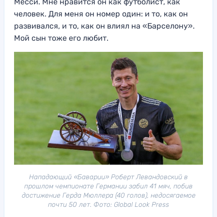
Месси. Мне нравится он как футболист, как
человек. Для меня он номер один: и то, как он
развивался, и то, как он влиял на «Барселону».
Мой сын тоже его любит.
Нападающий «Баварии» Роберт Левандовский в
прошлом чемпионате Германии забил 41 мяч, побив
достижение Герда Мюллера (40 голов), недосягаемое
почти 50 лет. Фото: Global Look Press