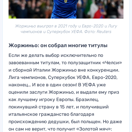
Жоржиньо выиграл в 2021 году и Евро-2020 и Лигу
чемпионов и Суперкубок УЕФА. Фото: Reuters
Жоржиньо: он собрал многие титулы
Если же делать выбор исключительно по
завоеванным титулам, то полузащитник «Челси»
и сборной Италии Жоржиньо вне конкуренции.
Лига чемпионов, Суперкубок УЕФА, Евро-2020,
наконец… И все в один сезон! В УЕФА уже
оценили заслуги Жоржиньо, и выдали ему приз
как лучшему игроку Европы. Бразилец,
покинувший страну в 15 лет, и получивший
итальянское гражданство благодаря
происхождению дедушки, был польщен. Но даже
он сам не верит, что получит «Золотой мяч»: