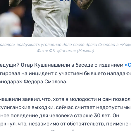
азалось возбуждать уголовное дело после драки Смолова в «Коф
Фото: ФК «Динамо» (Москва)
едущий Отар Кушанашвили в беседе с изданием
«
гировал на инцидент с участием бывшего нападаю
нодара» Федора Смолова.
ашвили заявил, что, хотя в молодости и сам позво
хулиганские выходки, сейчас считает недопустим
ное поведение для человека старше 30 лет. Он
ркнул, что, независимо от обстоятельств, примене