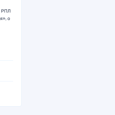
х
РПЛ
», о