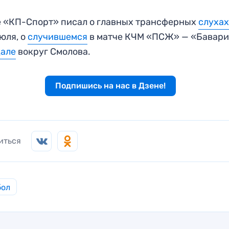
 «КП-Спорт» писал о главных трансферных
слуха
июля, о
случившемся
в матче КЧМ «ПСЖ» — «Бавария
дале
вокруг Смолова.
Подпишись на нас в Дзене!
иться
бол