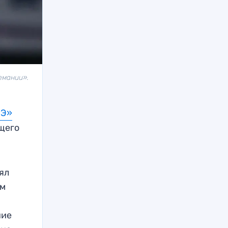
емании».
СЭ»
щего
лял
ым
ние