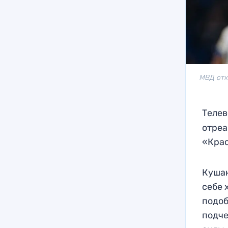
МВД отк
Телев
отреа
«Крас
Кушан
себе 
подоб
подче