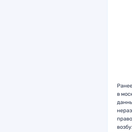
Ранее
в мос
данны
нераз
право
возбу