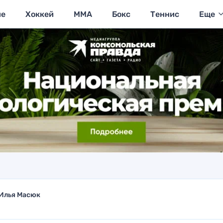
ие
Хоккей
MMA
Бокс
Теннис
Еще
Илья Масюк