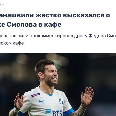
25
анашвили жестко высказался о
ке Смолова в кафе
Кушанашвили прокомментировал драку Федора Смо
вском кафе