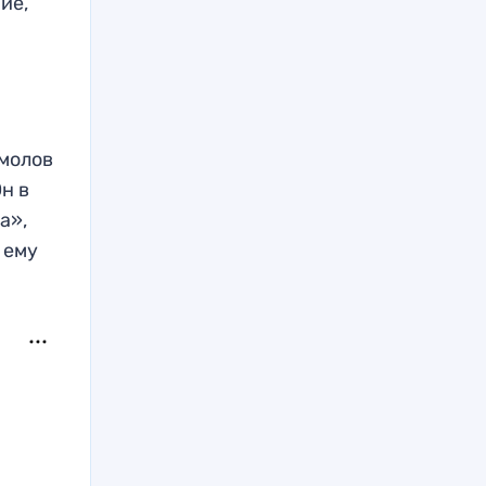
ие,
Смолов
н в
а»,
 ему