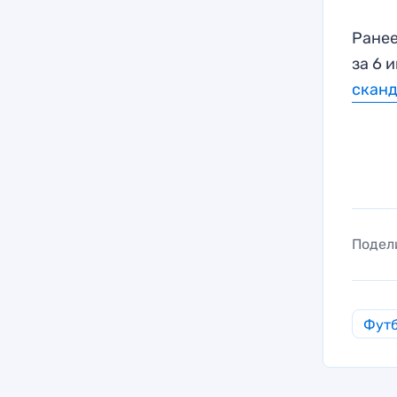
Ранее
за 6 
скан
Подел
Фут