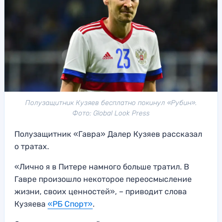
Полузащитник Кузяев бесплатно покинул «Рубин».
Фото: Global Look Press
Полузащитник «Гавра» Далер Кузяев рассказал
о тратах.
«Лично я в Питере намного больше тратил. В
Гавре произошло некоторое переосмысление
жизни, своих ценностей», – приводит слова
Кузяева
«РБ Спорт»
.