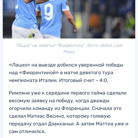
"Лацио" не заметил "Фиорентину". Фото: Global Look
Press
«Лацио» на выезде добился уверенной победы
над «Фиорентиной» в матче девятого тура
чемпионата Италии. Итоговый счет – 4:0.
Римляне уже к середине первого тайма сделали
весомую заявку на победу, когда дважды
огорчили команду из Флоренции. Сначала это
сделал Матиас Весино, которому голевую
передачу отдал Дзакканьи. А затем Маттиа уже и
сам отличился.