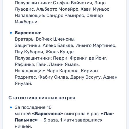
Полузащитники: Стефан Байчетич, Энцо
Луаодис, Альберто Молейро, Хави Муньос.
Нападающие: Сандро Рамирес, Оливер
Макберни.
Барселона
:
Вратарь: Войчех Шченсны.
Защитники: Алекс Бальде, Иньиго Мартинес,
Пау Кубарси, Жюль Кунде.
Полузащитники: Педри, Френки де Йонг,
Рафинья, Гави, Ламин Ямаль.
Нападающие: Марк Кардона, Кириан
Родригес, Фабиу Силва, Дариу Эссугу, Аднан
Янузай.
Статистика личных встреч
За последние 10
матчей
«Барселона»
выиграла 6 раз,
«Лас-
Пальмас»
— 3 раза, 1 матч завершился
ничьей.