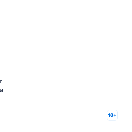
т
ры
18+