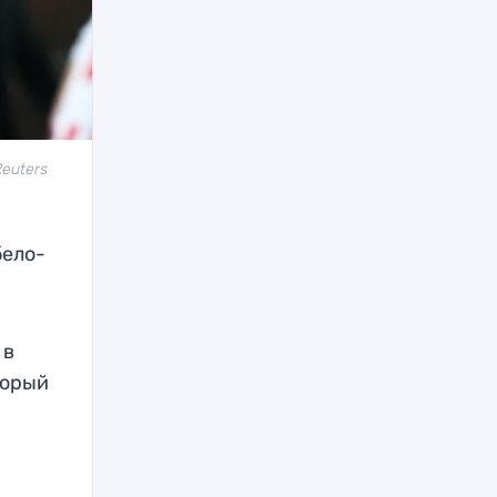
Reuters
бело-
 в
торый