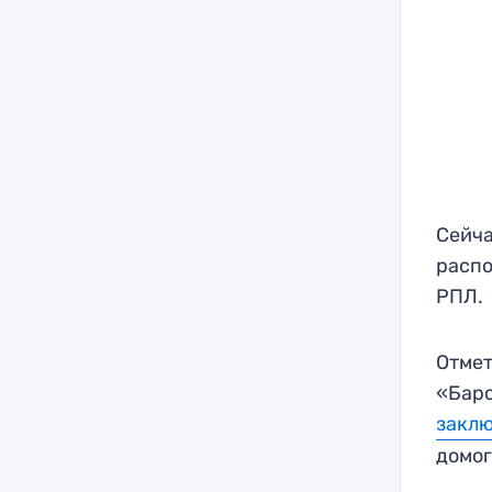
Сейча
распо
РПЛ.
Отмет
«Барс
заклю
домог