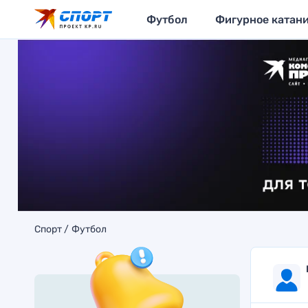
Футбол
Фигурное катан
Спорт
Футбол