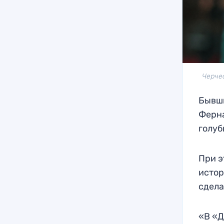
Черчес
Бывш
Ферна
голуб
При э
истор
сдела
«В «Д