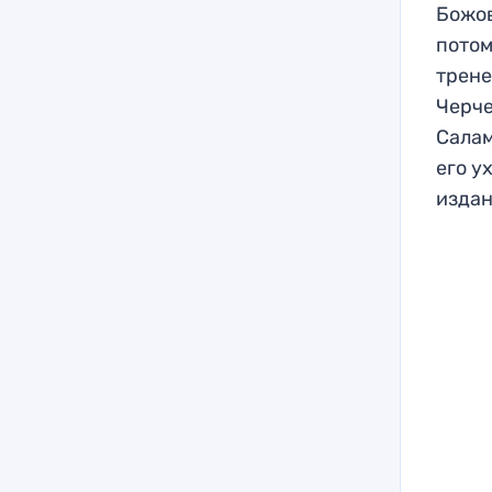
Божов
потом
трене
Черче
Салам
его у
изда