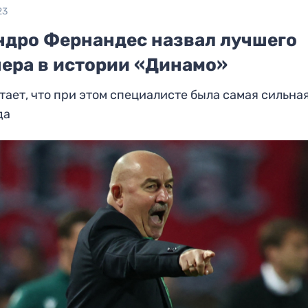
23
ндро Фернандес назвал лучшего
нера в истории «Динамо»
тает, что при этом специалисте была самая сильна
да