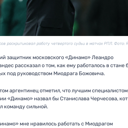
ов раскритиковал работу четвертого судьи в матчах РПЛ. Фото: 
ий защитник московского «Динамо» Леандро
ндес рассказал о том, как ему работалось в стане 
ых под руководством Миодрага Божовича.
том аргентинец отметил, что лучшим специалистом
ии «Динамо» назвал бы Станислава Черчесова, ко
л команду сильной.
инамо» мне нравилось работать с Миодрагом