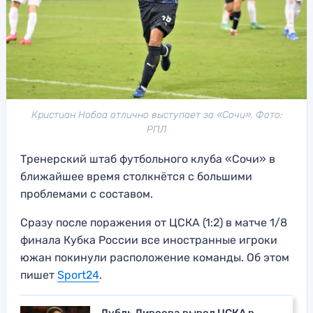
Кристиан Нобоа отлично выступает за «Сочи». Фото:
РПЛ
Тренерский штаб футбольного клуба «Сочи» в
ближайшее время столкнётся с большими
проблемами с составом.
Сразу после поражения от ЦСКА (1:2) в матче 1/8
финала Кубка России все иностранные игроки
южан покинули расположение команды. Об этом
пишет
Sport24
.
Дубль Дивеева вывел ЦСКА в