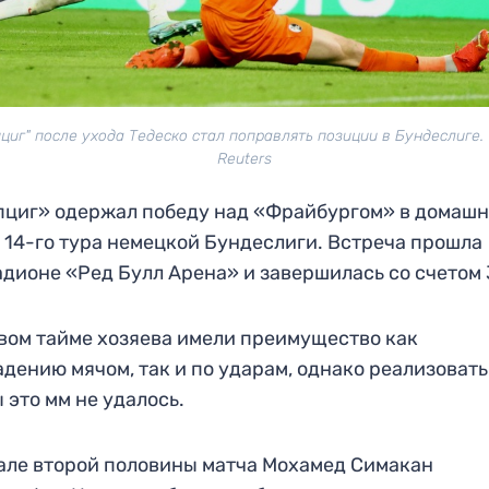
циг" после ухода Тедеско стал поправлять позиции в Бундеслиге.
Reuters
циг» одержал победу над «Фрайбургом» в домаш
 14-го тура немецкой Бундеслиги. Встреча прошла
адионе «Ред Булл Арена» и завершилась со счетом 3
вом тайме хозяева имели преимущество как
адению мячом, так и по ударам, однако реализовать
ы это мм не удалось.
але второй половины матча Мохамед Симакан