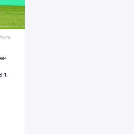
 Фото:
нем
:1.