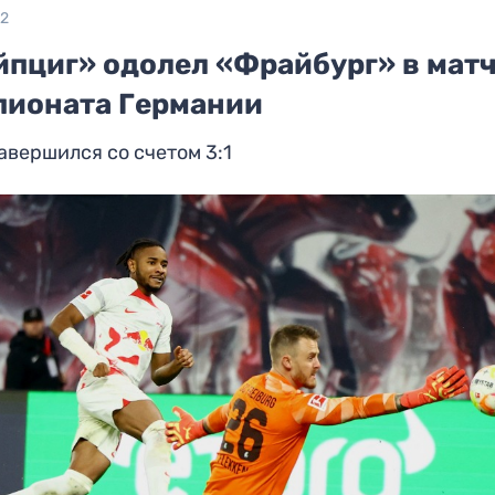
22
йпциг» одолел «Фрайбург» в мат
пионата Германии
авершился со счетом 3:1