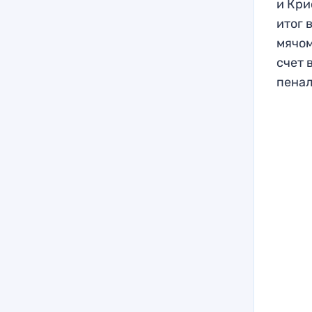
и Кри
итог 
мячом
счет 
пенал