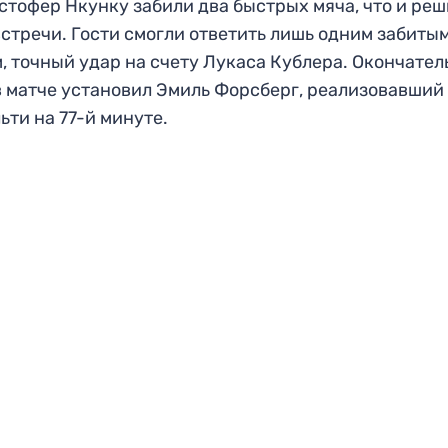
стофер Нкунку забили два быстрых мяча, что и ре
встречи. Гости смогли ответить лишь одним забиты
, точный удар на счету Лукаса Кублера. Окончате
в матче установил Эмиль Форсберг, реализовавший
ьти на 77-й минуте.