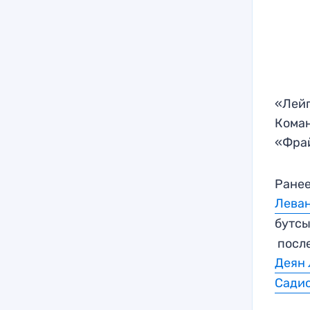
«Лейп
Коман
«Фрай
Ранее
Леван
бутсы
после
Деян 
Садио