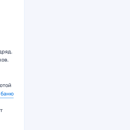
дряд.
ков.
лотой
 баню
от