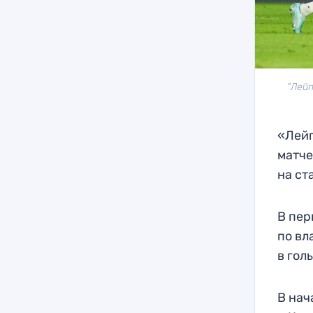
"Лейп
«Лейп
матче
на ст
В пер
по вл
в гол
В нач