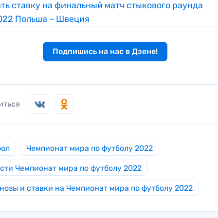
ть ставку на финальный матч стыкового раунда
022 Польша – Швеция
Подпишись на нас в Дзене!
иться
бол
Чемпионат мира по футболу 2022
сти Чемпионат мира по футболу 2022
нозы и ставки на Чемпионат мира по футболу 2022