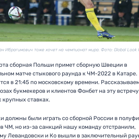
ан Ибрагимович тоже хочет на чемпионат мира. Фото: Global Look 
рта сборная Польши примет сборную Швеции в
ьном матче стыкового раунда к ЧМ-2022 в Катаре.
тся в 21:45 по московскому времени. Рассказываем
озах букмекеров и клиентов Фонбет на эту встречу
 крупных ставках.
и должны были играть со сборной России в полуф
в ЧМ, но из-за санкций нашу команду отстранили,
му Левандовски и Ко вышли в заключительный рау