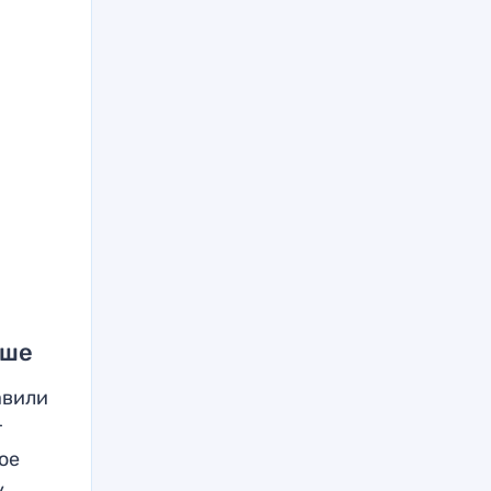
ьше
авили
т
ое
у