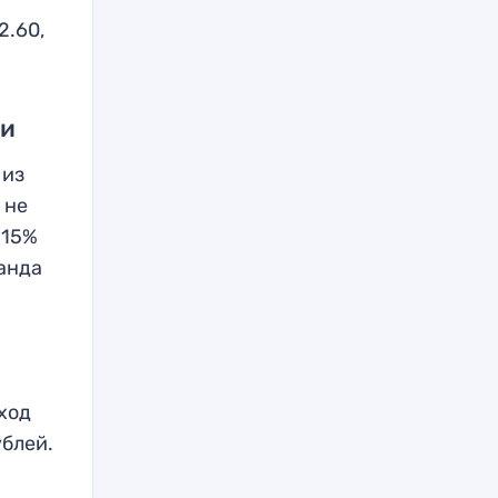
2.60,
ши
 из
 не
 15%
манда
сход
ублей.