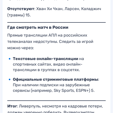
Отсутствуют
: Хван Хи Чхан, Ларсен, Каладжич
(травмы) 15.
Где смотреть матч в России
Прямые трансляции АПЛ на российских
телеканалах недоступны. Следить за игрой
можно через:
Текстовые онлайн-трансляции
на
спортивных сайтах, видео онлайн-
трансляции в группах в соцсетях.
Официальные стриминговые платформы
:
При наличии подписки на зарубежные
сервисы (например, Sky Sports, ESPN+) 5.
Итог
: Ливерпуль, несмотря на кадровые потери,
должен уверенно победить. Вулверхэмптон,