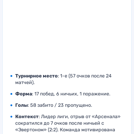
Турнирное место
: 1-е (57 очков после 24
матчей).
Форма
: 17 побед, 6 ничьих, 1 поражение.
Голы
: 58 забито / 23 пропущено.
Контекст
: Лидер лиги, отрыв от «Арсенала»
сократился до 7 очков после ничьей с
«Эвертоном» (2:2). Команда мотивирована