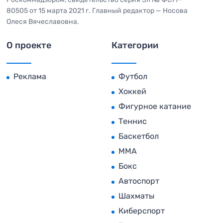
80505 от 15 марта 2021 г. Главный редактор — Носова
Олеся Вячеславовна.
О проекте
Категории
Реклама
Футбол
Хоккей
Фигурное катание
Теннис
Баскетбол
MMA
Бокс
Автоспорт
Шахматы
Киберспорт