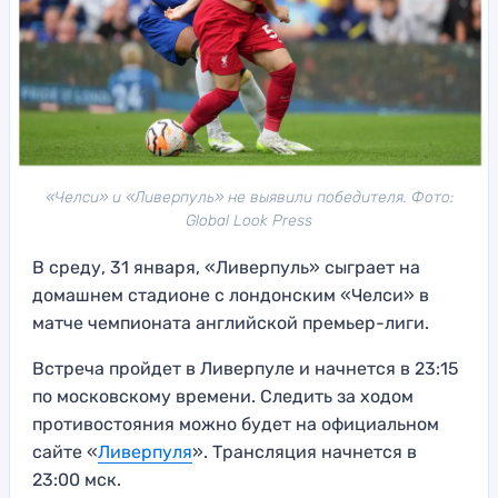
«Челси» и «Ливерпуль» не выявили победителя. Фото:
Global Look Press
В среду, 31 января, «Ливерпуль» сыграет на
домашнем стадионе с лондонским «Челси» в
матче чемпионата английской премьер-лиги.
Встреча пройдет в Ливерпуле и начнется в 23:15
по московскому времени. Следить за ходом
противостояния можно будет на официальном
сайте «
Ливерпуля
». Трансляция начнется в
23:00 мск.